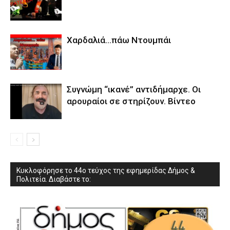
Χαρδαλιά…πάω Ντουμπάι
Συγνώμη “ικανέ” αντιδήμαρχε. Οι
αρουραίοι σε στηρίζουν. Βίντεο
Κυκλοφόρησε το 44ο τεύχος της εφημερίδας Δήμος &
Πολιτεία. Διαβάστε το: