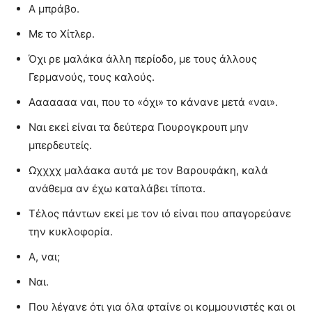
Α μπράβο.
Με το Χίτλερ.
Όχι ρε μαλάκα άλλη περίοδο, με τους άλλους
Γερμανούς, τους καλούς.
Ααααααα ναι, που το «όχι» το κάνανε μετά «ναι».
Ναι εκεί είναι τα δεύτερα Γιουρογκρουπ μην
μπερδευτείς.
Ωχχχχ μαλάακα αυτά με τον Βαρουφάκη, καλά
ανάθεμα αν έχω καταλάβει τίποτα.
Τέλος πάντων εκεί με τον ιό είναι που απαγορεύανε
την κυκλοφορία.
Α, ναι;
Ναι.
Που λέγανε ότι για όλα φταίνε οι κομμουνιστές και οι