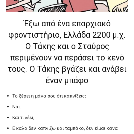
meaning
of
pain.
Έξω από ένα επαρχιακό
pornhun
hd
φροντιστήριο, Ελλάδα 2200 μ.χ.
porn
Ο Τάκης και ο Σταύρος
περιμένουν να περάσει το κενό
τους. Ο Τάκης βγάζει και ανάβει
έναν μπάφο
Το ξέρει η μάνα σου ότι καπνίζεις;
Ναι.
Και τι λέει;
Ε καλά δεν καπνίζω και ταμπάκο, δεν είμαι κανα