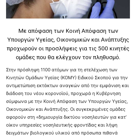
you
the
meaning
of
pain.
Με απόφαση των Κοινή Απόφαση των
pornhun
Υπουργών Υγείας, Οικονομικών και Ανάπτυξης
hd
porn
προχωρούν οι προσλήψεις για τις 500 κινητές
ομάδες που θα ελέγχουν τον πληθυσμό.
Στην πρόσληψη 1100 ατόμων για τη στελέχωση των
Κινητών Ομάδων Υγείας (ΚΟΜΥ) Ειδικού Σκοπού για την
αντιμετώπιση εκτάκτων αναγκών από την εμφάνιση και
διάδοση του νέου κορονοϊού, προχωρά η Κυβέρνηση
σύμφωνα με την Κοινή Απόφαση των Υπουργών Υγείας,
Οικονομικών και Ανάπτυξης. Οι συγκεκριμένες ομάδες
αφορούν στη «δημιουργία δικτύου νοσηλευτών για κατ’
οίκον υπηρεσίες νοσηλευτικής φροντίδας και λήψη
δειγμάτων βιολογικού υλικού από πρόσωπα πιθανά