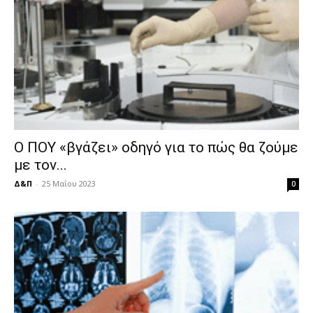
Ο ΠΟΥ «βγάζει» οδηγό για το πώς θα ζούμε
με τον...
Δ&Π
-
25 Μαΐου 2023
0