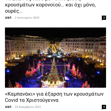
κρουσμάτων κορονοϊού… και όχι μόνο,
ουρές...
Δ&Π
-
2 Ιανουαρίου 2024
0
«Καμπανάκι» για έξαρση των κρουσμάτων
Covid τα Χριστούγεννα
Δ&Π
-
24 Δεκεμβρίου 2023
0