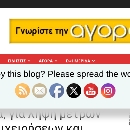
ΕΙΔΗΣΕΙΣ
ΑΓΟΡΑ
ΕΦΗΜΕΡΊΔΑ
y this blog? Please spread the wo
Πρόταση της Πρωτοβουλίας Πολιτών Βύρωνα, για λήψη μέτρων στήριξης των
ρωτοβουλίας
, για λήψη μέτρων
ιχειρήσεων και