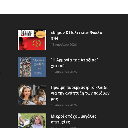
«δήμος & Πολιτεία» Φύλλο
#44
13 Απριλίου 2026
“Η Αρμονία της Αταξίας” –
χαϊκού
m
13 Απριλίου 2026
Πρώιμη παρέμβαση: Το κλειδί
για την ανάπτυξη των παιδιών
µας
13 Απριλίου 2026
Μικροί στόχοι, μεγάλες
επιτυχίες