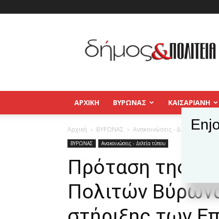
Δήμος
και
Πολιτεία
Βύρωνας
–
Καισαριανή
–
ΑΡΧΙΚΉ
ΒΥΡΩΝΑΣ
ΚΑΙΣΑΡΙΑΝΗ
Παγκράτι
Enjo
Αρχική
ΒΥΡΩΝΑΣ
Ανακοινώσεις - Δελτία τύπου
ΒΥΡΩΝΑΣ
Ανακοινώσεις - Δελτία τύπου
Πρόταση της Π
Πολιτών Βύρωνα
στήριξης των Επ