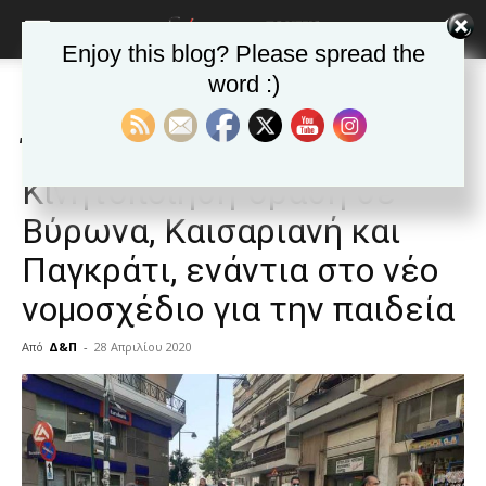
Enjoy this blog? Please spread the
word :)
Αρχική
ΒΥΡΩΝΑΣ
Ανακοινώσεις - Δελτία τύπου
ΒΥΡΩΝΑΣ
Ανακοινώσεις - Δελτία τύπου
Ένωση Γονέων Βύρωνα:
Κινητοποίηση-δράση σε
Βύρωνα, Καισαριανή και
Παγκράτι, ενάντια στο νέο
νομοσχέδιο για την παιδεία
Από
Δ&Π
-
28 Απριλίου 2020
blonde
lesbians
very
hot
cam