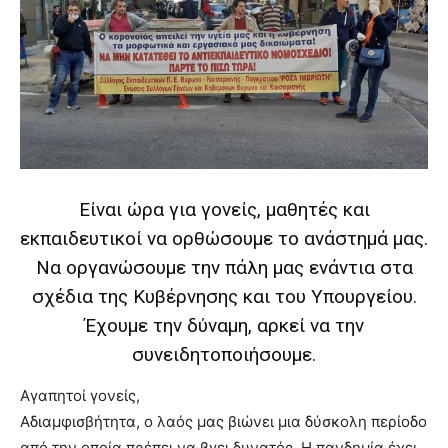
show.
desi
xxx
brandi
lyons
teaches
you
the
meaning
of
pain.
Είναι ώρα για γονείς, μαθητές και
pornhun
εκπαιδευτικοί να ορθώσουμε το ανάστημά μας.
hd
porn
Να οργανώσουμε την πάλη μας ενάντια στα
σχέδια της Κυβέρνησης και του Υπουργείου.
Έχουμε την δύναμη, αρκεί να την
συνειδητοποιήσουμε.
Αγαπητοί γονείς,
Αδιαμφισβήτητα, ο λαός μας βιώνει μια δύσκολη περίοδο
από την οποία πρέπει να βγει δυνατός. Η πανδημία έχει