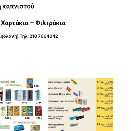
η καπνιστού
Χαρτάκια – Φιλτράκια
ληολάνη) Τηλ: 210 7664042