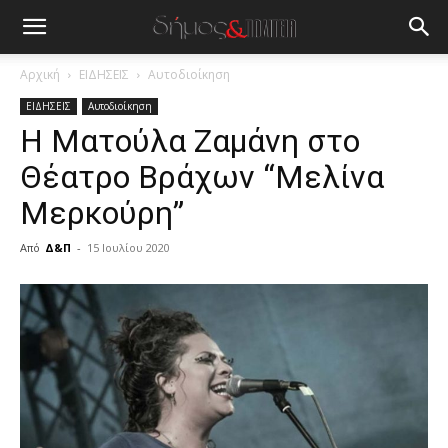
Αρχική
ΕΙΔΗΣΕΙΣ
Αυτοδιοίκηση
ΕΙΔΗΣΕΙΣ
Αυτοδιοίκηση
H Ματούλα Ζαμάνη στο
Θέατρο Βράχων “Μελίνα
Μερκούρη”
Από
Δ&Π
-
15 Ιουλίου 2020
blonde
lesbians
very
hot
cam
show.
desi
xxx
brandi