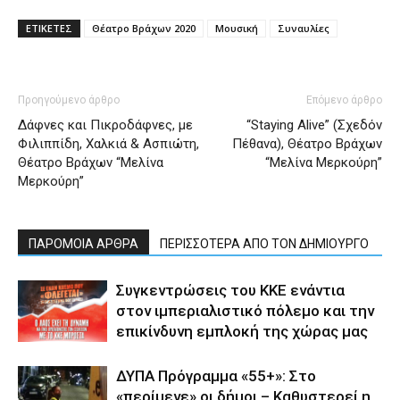
ΕΤΙΚΕΤΕΣ
Θέατρο Βράχων 2020
Μουσική
Συναυλίες
Προηγούμενο άρθρο
Επόμενο άρθρο
Δάφνες και Πικροδάφνες, με
“Staying Alive” (Σχεδόν
Φιλιππίδη, Χαλκιά & Ασπιώτη,
Πέθανα), Θέατρο Βράχων
Θέατρο Βράχων “Μελίνα
“Μελίνα Μερκούρη”
Μερκούρη”
ΠΑΡΟΜΟΙΑ ΑΡΘΡΑ
ΠΕΡΙΣΣΟΤΕΡΑ ΑΠΟ ΤΟΝ ΔΗΜΙΟΥΡΓΟ
Συγκεντρώσεις του ΚΚΕ ενάντια
στον ιμπεριαλιστικό πόλεμο και την
επικίνδυνη εμπλοκή της χώρας μας
ΔΥΠΑ Πρόγραμμα «55+»: Στο
«περίμενε» οι δήμοι – Καθυστερεί η