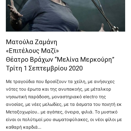
lyons
teaches
you
the
meaning
of
pain.
Ματούλα Ζαμάνη
pornhun
«Επιτέλους Μαζί»
hd
porn
Θέατρο Βράχων “Μελίνα Μερκούρη”
Τρίτη 1 Σεπτεμβρίου 2020
Με τραγούδια που δροσίζουν τα χείλη, με ανήσυχες
νότες του έρωτα και της ανυπακοής, με μέταλκορ
νησιωτική παράδοση, μοναστηριακό electro της
ανοσίας, με νέες μελωδίες, με τα άσματα του ποιητή εκ
Μεταξοχωρίου.. με αγάπες, όνειρα, φιλιά. Το μυστικό
είναι οι πολύτιμοί μου σωματοφύλακες, οι νέοι φίλοι με
καθαρή καρδιά…