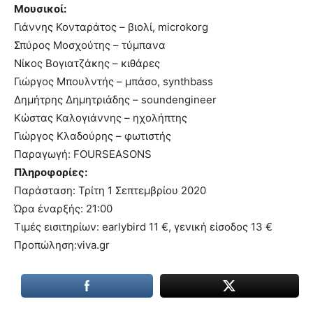
Μουσικοί:
Γιάννης Κονταράτος – βιολί, microkorg
Σπύρος Μοσχούτης – τύμπανα
Νίκος Βογιατζάκης – κιθάρες
Γιώργος Μπουλντής – μπάσο, synthbass
Δημήτρης Δημητριάδης – soundengineer
Κώστας Καλογιάννης – ηχολήπτης
Γιώργος Κλαδούρης – φωτιστής
Παραγωγή: FOURSEASONS
Πληροφορίες:
Παράσταση: Τρίτη 1 Σεπτεμβρίου 2020
Ώρα έναρξής: 21:00
Τιμές εισιτηρίων: earlybird 11 €, γενική είσοδος 13 €
Προπώληση:viva.gr