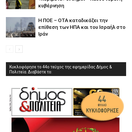
κυβέρνηση
Η ΠΟΕ – ΟΤΑ καταδικάζει την
επίθεση των ΗΠΑ και του Ισραήλ στο
Ιράν
Κυκλοφόρησε το 44ο τεύχος της εφημερίδας Δήμος &
Πολιτεία. Διαβάστε το: