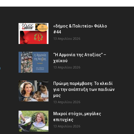
«δήμος & Πολιτεία» Φύλλο
#44
13 Απριλίου 2026
“Η Αρμονία της Αταξίας” –
χαϊκού
m
13 Απριλίου 2026
Πρώιμη παρέμβαση: Το κλειδί
για την ανάπτυξη των παιδιών
µας
13 Απριλίου 2026
Μικροί στόχοι, μεγάλες
επιτυχίες
13 Απριλίου 2026