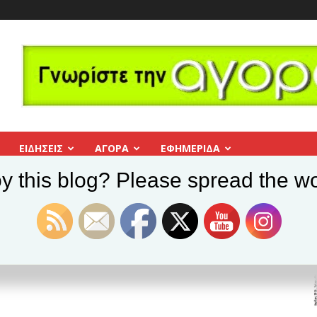
ΕΙΔΗΣΕΙΣ
ΑΓΟΡΑ
ΕΦΗΜΕΡΊΔΑ
y this blog? Please spread the wo
Ευριπίδη σε σκηνοθεσία Χρήστου Σουγάρη
πίδη σε σκηνοθεσία
η