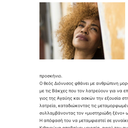
blonde
lesbians
very
hot
cam
show.
desi
xxx
brandi
lyons
teaches
you
the
meaning
προσκήνιο.
of
Ο θεός Διόνυσος φθάνει με ανθρώπινη μορφ
pain.
με τις Βάκχες που τον λατρεύουν για να επ
pornhun
γιος της Αγαύης και ασκών την εξουσία στ
hd
porn
λατρεία, καταδιώκοντας τις μεταμορφωμέν
συλλαμβάνοντας τον «μυστηριώδη ξένο» ω
Η απόφασή του να μεταμφιεστεί σε γυναίκ
Κιθαιρώνα αποβαίνει μοιραία, αφού τον αντ