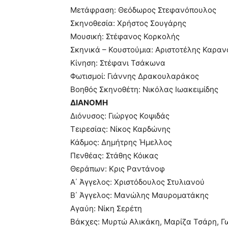
Μετάφραση: Θεόδωρος Στεφανόπουλος
Σκηνοθεσία: Χρήστος Σουγάρης
Μουσική: Στέφανος Κορκολής
Σκηνικά – Κουστούμια: Αριστοτέλης Καρα
Κίνηση: Στέφανι Τσάκωνα
Φωτισμοί: Γιάννης Δρακουλαράκος
Βοηθός Σκηνοθέτη: Νικόλας Ιωακειμίδης
ΔΙΑΝΟΜΗ
Διόνυσος: Γιώργος Κοψιδάς
Τειρεσίας: Νίκος Καρδώνης
Κάδμος: Δημήτρης Ήμελλος
Πενθέας: Στάθης Κόικας
Θεράπων: Κρις Ραντάνοφ
Α΄ Άγγελος: Χριστόδουλος Στυλιανού
Β΄ Άγγελος: Μανώλης Μαυροματάκης
Αγαύη: Νίκη Σερέτη
Βάκχες: Μυρτώ Αλικάκη, Μαρίζα Τσάρη, Γ