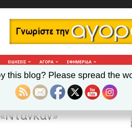
ΕΙΔΗΣΕΙΣ
ΑΓΟΡΑ
ΕΦΗΜΕΡΊΔΑ
y this blog? Please spread the wo
ο Μελέτης Χορού «Ντάνκαν»
ων στο Κέντρο
«Ντάνκαν»