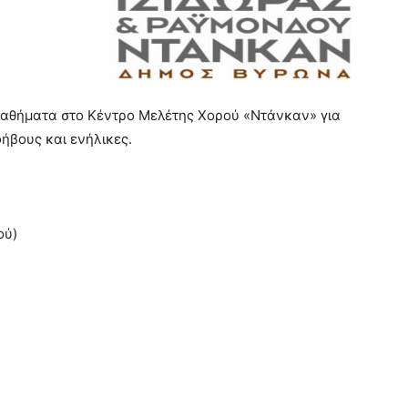
μαθήματα στο Κέντρο Μελέτης Χορού «Ντάνκαν» για
φήβους και ενήλικες.
ού)