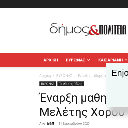
Δήμος
και
Πολιτεία
Βύρωνας
–
Καισαριανή
–
ΑΡΧΙΚΉ
ΒΥΡΩΝΑΣ
ΚΑΙΣΑΡΙΑΝΗ
Παγκράτι
Enjo
Αρχική
ΒΥΡΩΝΑΣ
Έναρξη μαθημάτων στο Κέντρ
ΒΥΡΩΝΑΣ
Τα νέα της Πόλης
Έναρξη μαθημάτ
Μελέτης Χορού 
Από
Δ&Π
-
11 Σεπτεμβρίου 2020