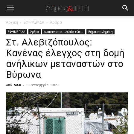
Αρχική
ΕΦΗΜΕΡΙΔΑ
Άρθρα
ΕΦΗΜΕΡΙΔΑ
Άρθρα
Ανακοινώσεις - Δελτία τύπου
Βήμα στο δημότη
Στ. Αλεβιζόπουλος:
Κανένας έλεγχος στη δομή
ανήλικων μεταναστών στο
Βύρωνα
Από
Δ&Π
-
10 Σεπτεμβρίου 2020
blonde
lesbians
very
hot
cam
show.
desi
xxx