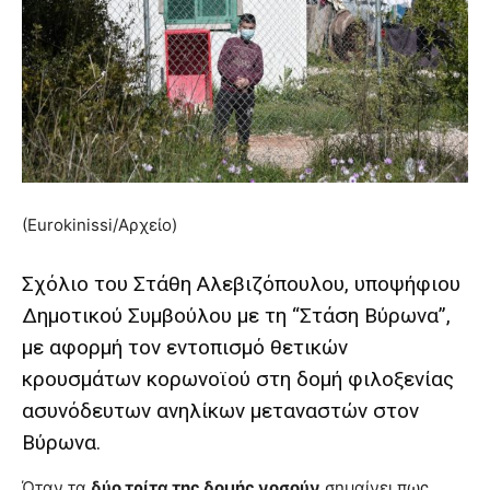
brandi
lyons
teaches
you
the
meaning
of
pain.
pornhun
(Eurokinissi/Αρχείο)
hd
porn
Σχόλιο του Στάθη Αλεβιζόπουλου, υποψήφιου
Δημοτικού Συμβούλου με τη “Στάση Βύρωνα”,
με αφορμή τον εντοπισμό θετικών
κρουσμάτων κορωνοϊού στη δομή φιλοξενίας
ασυνόδευτων ανηλίκων μεταναστών στον
Βύρωνα.
Όταν τα
δύο τρίτα της δομής νοσούν
σημαίνει πως