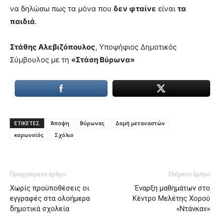
να δηλώσω πως τα μόνα που
δεν φταίνε
είναι
τα
παιδιά
.
Στάθης Αλεβιζόπουλος
, Υποψήφιος Δηµοτικός
Σύµβουλος µε τη
«Στάση Βύρωνα»
ΕΤΙΚΕΤΕΣ
Άποψη
Βύρωνας
Δομή μεταναστών
κορωνοϊός
Σχόλιο
Προηγούμενο άρθρο
Επόμενο άρθρο
Χωρίς προϋποθέσεις οι
Έναρξη μαθημάτων στο
εγγραφές στα ολοήμερα
Κέντρο Μελέτης Χορού
δημοτικά σχολεία
«Ντάνκαν»