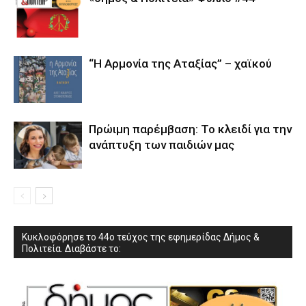
“Η Αρμονία της Αταξίας” – χαϊκού
Πρώιμη παρέμβαση: Το κλειδί για την
ανάπτυξη των παιδιών µας
Κυκλοφόρησε το 44ο τεύχος της εφημερίδας Δήμος &
Πολιτεία. Διαβάστε το: