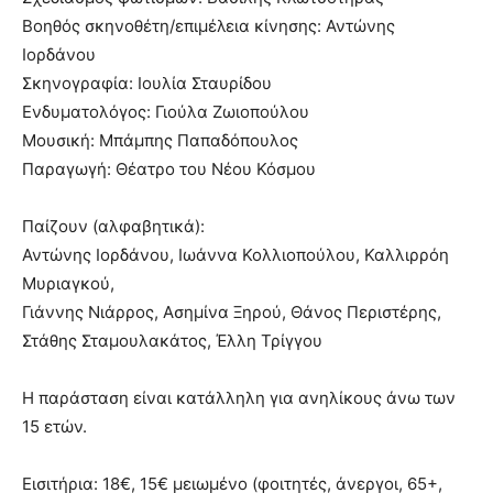
Βοηθός σκηνοθέτη/επιμέλεια κίνησης: Αντώνης
Ιορδάνου
Σκηνογραφία: Ioυλία Σταυρίδου
Ενδυματολόγος: Γιούλα Ζωιοπούλου
Μουσική: Μπάμπης Παπαδόπουλος
Παραγωγή: Θέατρο του Νέου Κόσμου
Παίζουν (αλφαβητικά):
Αντώνης Ιορδάνου, Ιωάννα Κολλιοπούλου, Καλλιρρόη
Μυριαγκού,
Γιάννης Νιάρρος, Ασημίνα Ξηρού, Θάνος Περιστέρης,
Στάθης Σταμουλακάτος, Έλλη Τρίγγου
Η παράσταση είναι κατάλληλη για ανηλίκους άνω των
15 ετών.
Εισιτήρια: 18€, 15€ μειωμένο (φοιτητές, άνεργοι, 65+,