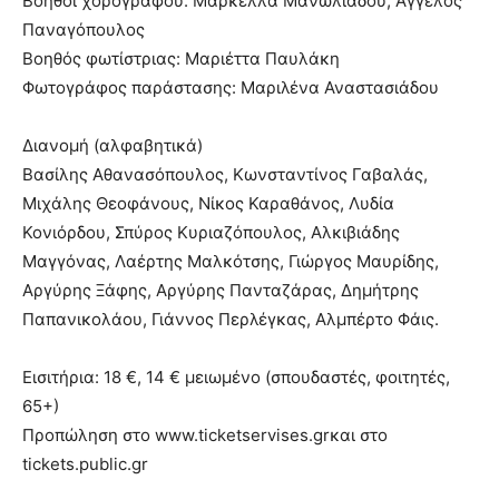
Βοηθοί χορογράφου: Μαρκέλλα Μανωλιάδου, Άγγελος
Παναγόπουλος
Βοηθός φωτίστριας: Μαριέττα Παυλάκη
Φωτογράφος παράστασης: Μαριλένα Αναστασιάδου
Διανομή (αλφαβητικά)
Βασίλης Αθανασόπουλος, Κωνσταντίνος Γαβαλάς,
Μιχάλης Θεοφάνους, Νίκος Καραθάνος, Λυδία
Κονιόρδου, Σπύρος Κυριαζόπουλος, Αλκιβιάδης
Μαγγόνας, Λαέρτης Μαλκότσης, Γιώργος Μαυρίδης,
Αργύρης Ξάφης, Αργύρης Πανταζάρας, Δημήτρης
Παπανικολάου, Γιάννος Περλέγκας, Αλμπέρτο Φάις.
Εισιτήρια: 18 €, 14 € μειωμένο (σπουδαστές, φοιτητές,
65+)
Προπώληση στο www.ticketservises.grκαι στo
tickets.public.gr