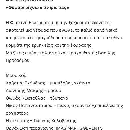
«Θυμάρι ρίχνω στις φωτιές»
Η Φωτεινή Βελεσιώτου με την ξεχωριστή φωνή της
αποτελεί μια γέφυρα που ενώνει το παλιό καλό λαϊκό
και ρεμπέτικο τραγούδι με το σήμερα και το πιο αληθινό
κομμάτι της ερμηνείας και της έκφρασης.
Μαζί της ο νέος ταλαντούχος τραγουδιστής Βασίλης
Προδρόμου.
Μουσικοί:
Χρήστος Σκόνδρας – μπουζούκι, γκάιντα
Διονύσης Μακρής – μπάσο
Θωμάς Κωστούλας – τύμπανα
Νίκος Παπαναστασίου – πιάνο, ακορντεόν,επιμέλεια της
ορχήστρας
Ηχολήπτης – Γιώργος Κολοβέντης
Οργάνωση παραγωγής: IMAGINARTGGEVENTS