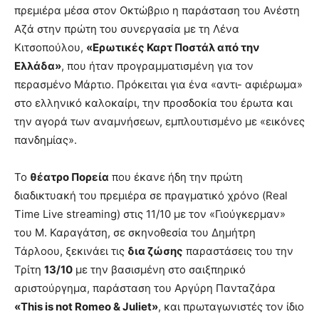
πρεμιέρα μέσα στον Οκτώβριο η παράσταση του Ανέστη
Αζά στην πρώτη του συνεργασία με τη Λένα
Κιτσοπούλου,
«Ερωτικές Καρτ Ποστάλ από την
Ελλάδα»
, που ήταν προγραμματισμένη για τον
περασμένο Μάρτιο. Πρόκειται για ένα «αντι- αφιέρωμα»
στο ελληνικό καλοκαίρι, την προσδοκία του έρωτα και
την αγορά των αναμνήσεων, εμπλουτισμένο με «εικόνες
πανδημίας».
Το
θέατρο Πορεία
που έκανε ήδη την πρώτη
διαδικτυακή του πρεμιέρα σε πραγματικό χρόνο (Real
Τime Live streaming) στις 11/10 με τον «Γιούγκερμαν»
του Μ. Καραγάτση, σε σκηνοθεσία του Δημήτρη
Τάρλοου, ξεκινάει τις
δια ζώσης
παραστάσεις του την
Τρίτη
13/10
με την βασισμένη στο σαιξπηρικό
αριστούργημα, παράσταση του Αργύρη Πανταζάρα
«This is not Romeo & Juliet»
, και πρωταγωνιστές τον ίδιο