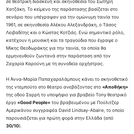
σε θεατρική διασκευή και σκηνοθεσία του Σωτήρη
Χατζάκη. Το κείμενο της παράστασης βασίζεται στο
σενάριο που υπέγραψαν για την ομώνυμη ταινία του
1961, σε σκηνοθεσία Αλέκου Αλεξανδράκη, ο Τάσος
Λειβαδίτης και ο Κώστας Κοτζιάς. Ενώ σημαντικό ρόλο,
κατέχουν η μουσική και τα τραγούδια που έγραψε ο
Μίκης Θεοδωράκης για την ταινία, τα οποία θα
ερμηνευθούν ζωντανά στην παράσταση από τον
Ζαχαρία Καρούνη με τη συνοδεία ορχήστρας.
Η Άννα-Μαρία Παπαχαραλάμπους κάνει το σκηνοθετικό
της ντεμπούτο στο θέατρο ανεβάζοντας στο
«Αποθήκη»
της οδού Σαρρή το υποψήφιο για βραβείο Tony θεατρικό
έργο
«Good People»
του βραβευμένου με Πούλιτζερ
Αμερικάνου συγγραφέα David Lindsay-Abaire, το οποίο
παρουσιάζεται για πρώτη φορά στην Ελλάδα (από
30/10
).