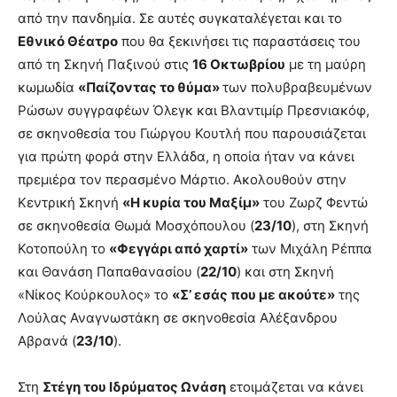
από την πανδημία. Σε αυτές συγκαταλέγεται και το
Εθνικό Θέατρο
που θα ξεκινήσει τις παραστάσεις του
από τη Σκηνή Παξινού στις
16 Οκτωβρίου
με τη μαύρη
κωμωδία
«Παίζοντας το θύμα»
των πολυβραβευμένων
Ρώσων συγγραφέων Όλεγκ και Βλαντιμίρ Πρεσνιακόφ,
σε σκηνοθεσία του Γιώργου Κουτλή που παρουσιάζεται
για πρώτη φορά στην Ελλάδα, η οποία ήταν να κάνει
πρεμιέρα τον περασμένο Μάρτιο. Ακολουθούν στην
Κεντρική Σκηνή
«Η κυρία του Μαξίμ»
του Ζωρζ Φεντώ
σε σκηνοθεσία Θωμά Μοσχόπουλου (
23/10
), στη Σκηνή
Κοτοπούλη το
«Φεγγάρι από χαρτί»
των Μιχάλη Ρέππα
και Θανάση Παπαθανασίου (
22/10
) και στη Σκηνή
«Νίκος Κούρκουλος» το
«Σ’ εσάς που με ακούτε»
της
Λούλας Αναγνωστάκη σε σκηνοθεσία Αλέξανδρου
Αβρανά (
23/10
).
Στη
Στέγη του Ιδρύματος Ωνάση
ετοιμάζεται να κάνει