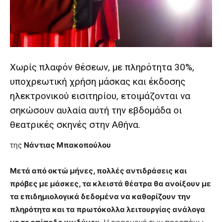
you
the
meaning
of
pain.
pornhun
Χωρίς πλαφόν θέσεων, με πληρότητα 30%,
hd
porn
υποχρεωτική χρήση μάσκας και έκδοσης
ηλεκτρονικού εισιτηρίου, ετοιμάζονται να
σηκώσουν αυλαία αυτή την εβδομάδα οι
θεατρικές σκηνές στην Αθήνα.
της
Νάντιας Μπακοπούλου
Μετά από οκτώ μήνες, πολλές αντιδράσεις και
πρόβες με μάσκες, τα κλειστά θέατρα θα ανοίξουν με
τα επιδημιολογικά δεδομένα να καθορίζουν την
πληρότητα και τα πρωτόκολλα λειτουργίας ανάλογα