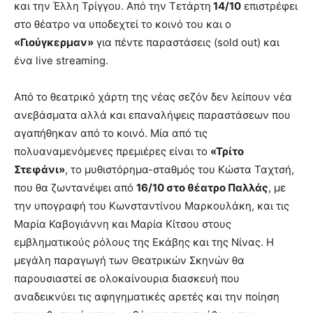
και την Έλλη Τρίγγου. Από την Τετάρτη
14/10
επιστρέφει
στο θέατρο να υποδεχτεί το κοινό του και ο
«Γιούγκερμαν»
για πέντε παραστάσεις (sold out) και
ένα live streaming.
Από το θεατρικό χάρτη της νέας σεζόν δεν λείπουν νέα
ανεβάσματα αλλά και επαναλήψεις παραστάσεων που
αγαπήθηκαν από το κοινό. Μία από τις
πολυαναμενόμενες πρεμιέρες είναι το
«Τρίτο
Στεφάνι»
, το μυθιστόρημα-σταθμός του Κώστα Ταχτσή,
που θα ζωντανέψει από
16/10 στο θέατρο Παλλάς
, με
την υπογραφή του Κωνσταντίνου Μαρκουλάκη, και τις
Μαρία Καβογιάννη και Μαρία Κίτσου στους
εμβληματικούς ρόλους της Εκάβης και της Νίνας. Η
μεγάλη παραγωγή των Θεατρικών Σκηνών θα
παρουσιαστεί σε ολοκαίνουρια διασκευή που
αναδεικνύει τις αφηγηματικές αρετές και την ποίηση