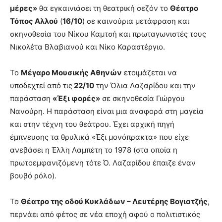
μέρες»
θα εγκαινιάσει τη θεατρική σεζόν το
Θέατρο
Τόπος Αλλού
(
16/10
) σε καινούρια μετάφραση και
σκηνοθεσία του Νίκου Καμτσή και πρωταγωνιστές τους
Νικολέτα Βλαβιανού και Νίκο Καραστέργιο.
Το
Μέγαρο Μουσικής Αθηνών
ετοιμάζεται να
υποδεχτεί από τις
22/10
την Όλια Λαζαρίδου και την
παράσταση
«Έξι φορές»
σε σκηνοθεσία Γιώργου
Νανούρη. Η παράσταση είναι μια αναφορά στη μαγεία
και στην τέχνη του θεάτρου. Έχει αρχική πηγή
έμπνευσης τα θρυλικά «Έξι μονόπρακτα» που είχε
ανεβάσει η Έλλη Λαμπέτη το 1978 (στα οποία η
πρωτοεμφανιζόμενη τότε Ό. Λαζαρίδου έπαιζε έναν
βουβό ρόλο).
Το
Θέατρο της οδού Κυκλάδων – Λευτέρης Βογιατζής
,
περνάει από φέτος σε νέα εποχή αφού o πολιτιστικός