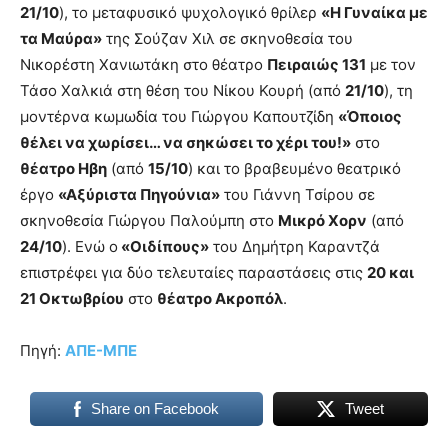
21/10
), το μεταφυσικό ψυχολογικό θρίλερ
«Η Γυναίκα με
τα Μαύρα»
της Σούζαν Χιλ σε σκηνοθεσία του
Νικορέστη Χανιωτάκη στο θέατρο
Πειραιώς 131
με τον
Τάσο Χαλκιά στη θέση του Νίκου Κουρή (από
21/10
), τη
μοντέρνα κωμωδία του Γιώργου Καπουτζίδη
«Όποιος
θέλει να χωρίσει… να σηκώσει το χέρι του!»
στο
θέατρο Ηβη
(από
15/10
) και το βραβευμένο θεατρικό
έργο
«Αξύριστα Πηγούνια»
του Γιάννη Τσίρου σε
σκηνοθεσία Γιώργου Παλούμπη στο
Μικρό Χορν
(από
24/10
). Ενώ ο
«Οιδίπους»
του Δημήτρη Καραντζά
επιστρέφει για δύο τελευταίες παραστάσεις στις
20 και
21 Οκτωβρίου
στο
θέατρο Ακροπόλ
.
Πηγή:
ΑΠΕ-ΜΠΕ
Share on Facebook
Tweet