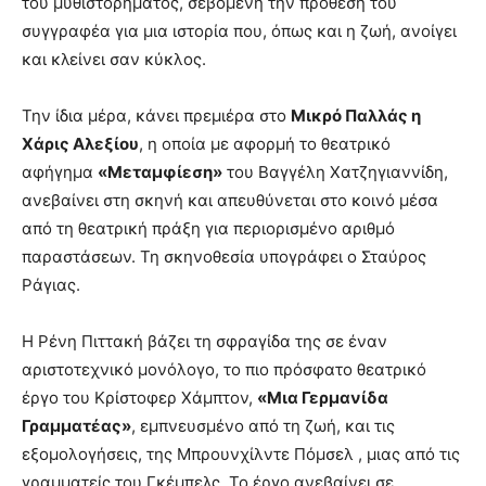
του μυθιστορήματος, σεβόμενη την πρόθεση του
συγγραφέα για μια ιστορία που, όπως και η ζωή, ανοίγει
και κλείνει σαν κύκλος.
Την ίδια μέρα, κάνει πρεμιέρα στο
Μικρό Παλλάς η
Χάρις Αλεξίου
, η οποία με αφορμή το θεατρικό
αφήγημα
«Μεταμφίεση»
του Βαγγέλη Χατζηγιαννίδη,
ανεβαίνει στη σκηνή και απευθύνεται στο κοινό μέσα
από τη θεατρική πράξη για περιορισμένο αριθμό
παραστάσεων. Τη σκηνοθεσία υπογράφει ο Σταύρος
Ράγιας.
Η Ρένη Πιττακή βάζει τη σφραγίδα της σε έναν
αριστοτεχνικό μονόλογο, το πιο πρόσφατο θεατρικό
έργο του Κρίστοφερ Χάμπτον,
«Μια Γερμανίδα
Γραμματέας»
, εμπνευσμένο από τη ζωή, και τις
εξομολογήσεις, της Μπρουνχίλντε Πόμσελ , μιας από τις
γραμματείς του Γκέμπελς. Το έργο ανεβαίνει σε