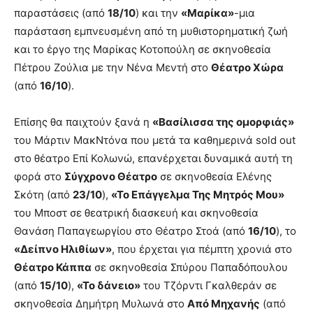
παραστάσεις (από
18/10
) και την
«Μαρίκα»
-μια
παράσταση εμπνευσμένη από τη μυθιστορηματική ζωή
και το έργο της Μαρίκας Κοτοπούλη σε σκηνοθεσία
Πέτρου Ζούλια με την Νένα Μεντή στο
Θέατρο Χώρα
(από
16/10
).
Επίσης θα παιχτούν ξανά η
«Βασίλισσα της ομορφιάς»
του Μάρτιν ΜακΝτόνα που μετά τα καθημερινά sold out
στο θέατρο Επί Κολωνώ, επανέρχεται δυναμικά αυτή τη
φορά στο
Σύγχρονο Θέατρο
σε σκηνοθεσία Ελένης
Σκότη (από
23/10
),
«Το Επάγγελμα Της Μητρός Μου»
του Μποστ σε θεατρική διασκευή και σκηνοθεσία
Θανάση Παπαγεωργίου στο Θέατρο Στοά (από
16/10
), το
«Δείπνο Ηλιθίων»
, που έρχεται για πέμπτη χρονιά στο
Θέατρο Κάππα
σε σκηνοθεσία Σπύρου Παπαδόπουλου
(από
15/10
),
«Το δάνειο»
του Τζόρντι Γκαλθεράν σε
σκηνοθεσία Δημήτρη Μυλωνά στο
Από Μηχανής
(από