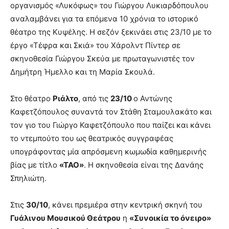
οργανισμός «Λυκόφως» του Γιώργου Λυκιαρδόπουλου
αναλαμβάνει για τα επόμενα 10 χρόνια το ιστορικό
θέατρο της Κυψέλης. Η σεζόν ξεκινάει στις 23/10 με το
έργο «Τέφρα και Σκιά» του Χάρολντ Πίντερ σε
σκηνοθεσία Γιώργου Σκεύα με πρωταγωνιστές τον
Δημήτρη Ήμελλο και τη Μαρία Σκουλά.
Στο θέατρο
Ριάλτο
, από τις
23/10
ο Αντώνης
Καφετζόπουλος συναντά τον Στάθη Σταμουλακάτο και
τον γιο του Γιώργο Καφετζόπουλο που παίζει και κάνει
το ντεμπούτο του ως θεατρικός συγγραφέας
υπογράφοντας μία απρόσμενη κωμωδία καθημερινής
βίας με τίτλο
«ΤΑΟ»
. Η σκηνοθεσία είναι της Δανάης
Σπηλιώτη.
Στις
30/10
, κάνει πρεμιέρα στην κεντρική σκηνή του
Γυάλινου Μουσικού Θεάτρου
η
«Συνοικία το όνειρο»