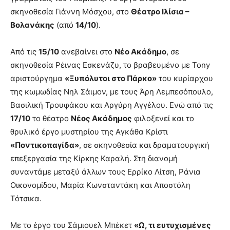
σκηνοθεσία Γιάννη Μόσχου, στο
Θέατρο Ιλίσια –
Βολανάκης
(από
14/10
).
Από τις
15/10
ανεβαίνει στο
Νέο Ακάδημο
, σε
σκηνοθεσία Ρέινας Εσκενάζυ, το βραβευμένο με Tony
αριστούργημα
«Ξυπόλυτοι στο Πάρκο»
του κυρίαρχου
της κωμωδίας Νηλ Σάιμον, με τους Άρη Λεμπεσόπουλο,
Βασιλική Τρουφάκου και Αργύρη Αγγέλου. Ενώ από τις
17/10
το θέατρο
Νέος Ακάδημος
φιλοξενεί και το
θρυλικό έργο μυστηρίου της Αγκάθα Κρίστι
«Ποντικοπαγίδα»
, σε σκηνοθεσία και δραματουργική
επεξεργασία της Κίρκης Καραλή. Στη διανομή
συναντάμε μεταξύ άλλων τους Ερρίκο Λίτση, Ράνια
Οικονομίδου, Μαρία Κωνσταντάκη και Αποστόλη
Τότσικα.
Με το έργο του Σάμιουελ Μπέκετ
«Ω, τι ευτυχισμένες