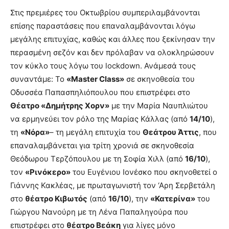
Στις πρεμιέρες του Οκτωβρίου συμπεριλαμβάνονται
επίσης παραστάσεις που επαναλαμβάνονται λόγω
μεγάλης επιτυχίας, καθώς και άλλες που ξεκίνησαν την
περασμένη σεζόν και δεν πρόλαβαν να ολοκληρώσουν
τον κύκλο τους λόγω του lockdown. Ανάμεσά τους
συναντάμε: Το
«Master Class»
σε σκηνοθεσία του
Οδυσσέα Παπασπηλιόπουλου που επιστρέφει στο
Θέατρο «Δημήτρης Χορν»
με την Μαρία Ναυπλιώτου
να ερμηνεύει τον ρόλο της Μαρίας Κάλλας (από
14/10
),
τη
«Νόρα»
– τη μεγάλη επιτυχία του
Θεάτρου Άττις
, που
επαναλαμβάνεται για τρίτη χρονιά σε σκηνοθεσία
Θεόδωρου Τερζόπουλου με τη Σοφία Χιλλ (από
16/10
),
τον
«Ρινόκερο»
του Ευγένιου Ιονέσκο που σκηνοθετεί ο
Γιάννης Κακλέας, με πρωταγωνιστή τον ‘Αρη Σερβετάλη
στο
θέατρο Κιβωτός
(από
16/10
), την
«Κατερίνα»
του
Γιώργου Νανούρη με τη Λένα Παπαληγούρα που
επιστρέφει στο
θέατρο Βεάκη
για λίγες μόνο