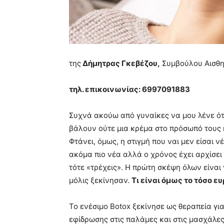
της
Δήμητρας Γκεβέζου,
Συμβούλου Aισθη
τηλ. επικοινωνίας: 6997091883
Συχνά ακούω από γυναίκες να μου λένε ότ
βάλουν ούτε μια κρέμα στο πρόσωπό τους 
Φτάνει, όμως, η στιγμή που ναι μεν είσαι 
ακόμα πιο νέα αλλά ο χρόνος έχει αρχίσει
τότε «τρέχεις». Η πρώτη σκέψη όλων είναι 
μόλις ξεκίνησαν.
Τι είναι όμως το τόσο ε
Το ενέσιμο Botox ξεκίνησε ως θεραπεία γ
εφίδρωσης στις παλάμες και στις μασχάλε