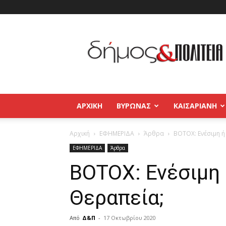
Δήμος
και
Πολιτεία
Βύρωνας
–
Καισαριανή
–
ΑΡΧΙΚΉ
ΒΥΡΩΝΑΣ
ΚΑΙΣΑΡΙΑΝΗ
Παγκράτι
Αρχική
ΕΦΗΜΕΡΙΔΑ
Άρθρα
ΒΟΤΟΧ: Ενέσιμη ή
ΕΦΗΜΕΡΙΔΑ
Άρθρα
ΒΟΤΟΧ: Ενέσιμη 
Θεραπεία;
Από
Δ&Π
-
17 Οκτωβρίου 2020