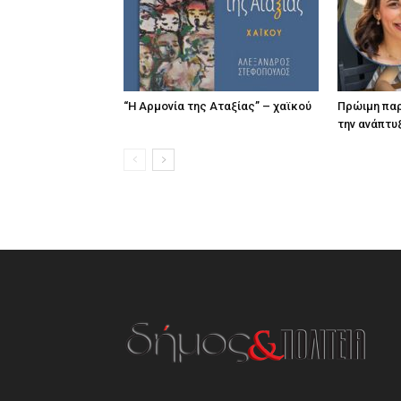
“Η Αρμονία της Αταξίας” – χαϊκού
Πρώιμη παρ
την ανάπτυ