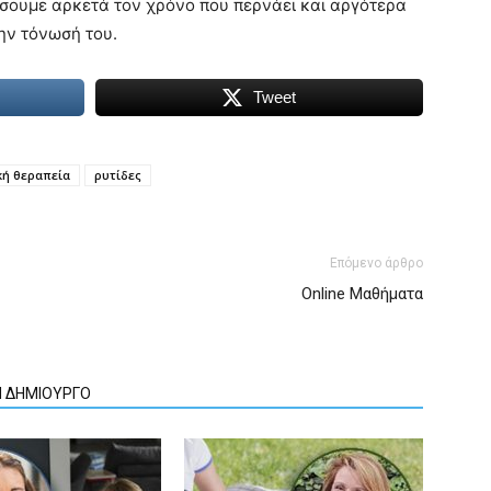
ήσουμε αρκετά τον χρόνο που περνάει και αργότερα
την τόνωσή του.
Tweet
κή θεραπεία
ρυτίδες
Επόμενο άρθρο
Online Μαθήματα
Ν ΔΗΜΙΟΥΡΓΟ