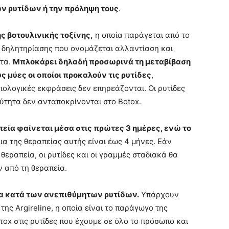
ν ρυτίδων ή την πρόληψη τους
.
ς βοτουλινικής τοξίνης,
η οποία παράγεται από το
ς δηλητηρίασης που ονομάζεται αλλαντίαση και
ητα.
Μπλοκάρει δηλαδή προσωρινά τη μεταβίβαση
 μύες οι οποίοι προκαλούν τις ρυτίδες
,
ολογικές εκφράσεις δεν επηρεάζονται. Οι ρυτίδες
ύτητα δεν ανταποκρίνονται στο Botox.
εία φαίνεται μέσα στις πρώτες 3 ημέρες, ενώ το
ια της θεραπείας αυτής είναι έως 4 μήνες. Εάν
εραπεία, οι ρυτίδες και οι γραμμές σταδιακά θα
 από τη θεραπεία.
ία κατά των ανεπιθύμητων ρυτίδων.
Υπάρχουν
της Argireline, η οποία είναι το παράγωγο της
τοx στις ρυτίδες που έχουμε σε όλο το πρόσωπο και