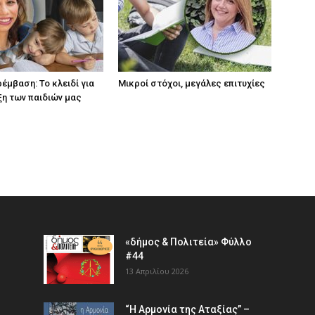
έμβαση: Το κλειδί για
Μικροί στόχοι, μεγάλες επιτυχίες
ξη των παιδιών µας
«δήμος & Πολιτεία» Φύλλο
#44
13 Απριλίου 2026
“Η Αρμονία της Αταξίας” –