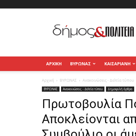
Δήμος
και
Πολιτεία
Βύρωνας
–
Καισαριανή
–
ΑΡΧΙΚΉ
ΒΥΡΩΝΑΣ
ΚΑΙΣΑΡΙΑΝΗ
Παγκράτι
Αρχική
ΒΥΡΩΝΑΣ
Ανακοινώσεις - Δελτία τύπου
ΒΥΡΩΝΑΣ
Ανακοινώσεις - Δελτία τύπου
Δημοφιλή άρθρα
Πρωτοβουλία Π
Αποκλείονται α
Συμβούλιο οι ά