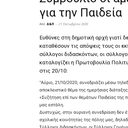
για την Παιδεία
Από
Δ&Π
-
21 Οκτωβρίου 2020
blonde
Eυθύνες στη δημοτική αρχή γιατί δ
lesbians
καταθέσουν τις απόψεις τους οι εκ
very
hot
σύλλογοι διδασκόντων, οι σύλλογο
cam
καταλογίζει η Πρωτοβουλία Πολιτ
show.
desi
στις 20/10:
xxx
brandi
lyons
“Αύριο, 21/10/2020, συνεδριάζει μέσω τηλ
teaches
αποκλειστικό θέμα της ημερήσιας διάταξης
you
«Συζήτηση επί των θεμάτων Παιδείας της 
the
μας εστάλη.
meaning
Δυστυχώς, στην αυριανή συνεδρίαση δεν έ
of
pain.
σχολικής κοινότητας της πόλης μας, δηλαδ
pornhun
Σύλλογοι Διδασκόντων, οι Σύλλογοι Γονέω