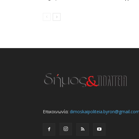
Επικοινωνία:
dimoskaipoliteia.byron@gmail.co