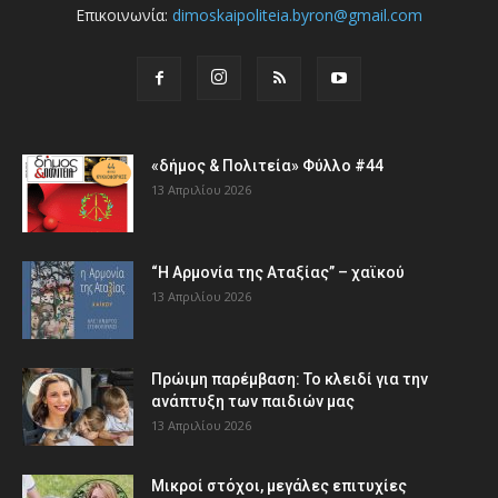
Επικοινωνία:
dimoskaipoliteia.byron@gmail.com
«δήμος & Πολιτεία» Φύλλο #44
13 Απριλίου 2026
“Η Αρμονία της Αταξίας” – χαϊκού
13 Απριλίου 2026
Πρώιμη παρέμβαση: Το κλειδί για την
ανάπτυξη των παιδιών µας
13 Απριλίου 2026
Μικροί στόχοι, μεγάλες επιτυχίες