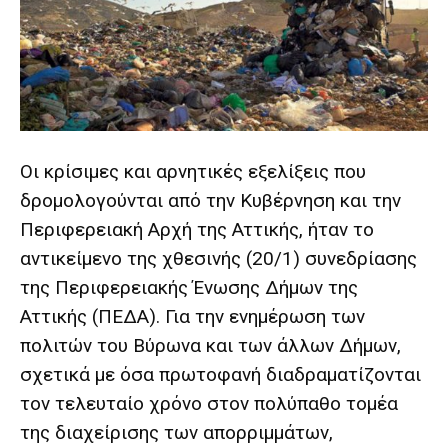
lyons
teaches
you
the
meaning
of
pain.
pornhun
Οι κρίσιμες και αρνητικές εξελίξεις που
hd
porn
δρομολογούνται από την Κυβέρνηση και την
Περιφερειακή Αρχή της Αττικής, ήταν το
αντικείμενο της χθεσινής (20/1) συνεδρίασης
της Περιφερειακής Ένωσης Δήμων της
Αττικής (ΠΕΔΑ). Για την ενημέρωση των
πολιτών του Βύρωνα και των άλλων Δήμων,
σχετικά με όσα πρωτοφανή διαδραματίζονται
τον τελευταίο χρόνο στον πολύπαθο τομέα
της διαχείρισης των απορριμμάτων,