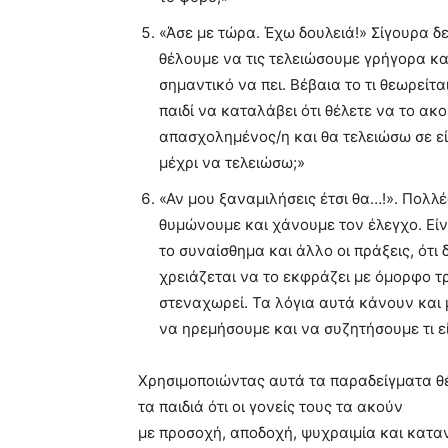
«Άσε με τώρα. Έχω δουλειά!» Σίγουρα δε
θέλουμε να τις τελειώσουμε γρήγορα και
σημαντικό να πει. Βέβαια το τι θεωρείτα
παιδί να καταλάβει ότι θέλετε να το ακού
απασχολημένος/η και θα τελειώσω σε είκ
μέχρι να τελειώσω;»
«Αν μου ξαναμιλήσεις έτσι θα…!». Πολ
θυμώνουμε και χάνουμε τον έλεγχο. Είνα
το συναίσθημα και άλλο οι πράξεις, ότ
χρειάζεται να το εκφράζει με όμορφο τρ
στεναχωρεί. Τα λόγια αυτά κάνουν και
να ηρεμήσουμε και να συζητήσουμε τι εί
Χρησιμοποιώντας αυτά τα παραδείγματα θέ
τα παιδιά ότι οι γονείς τους τα ακούν
με προσοχή, αποδοχή, ψυχραιμία και κατ