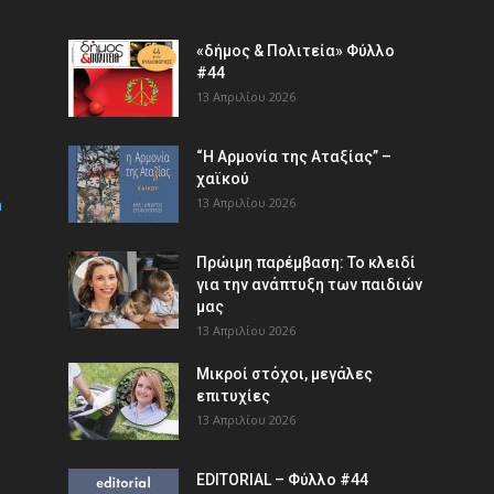
«δήμος & Πολιτεία» Φύλλο
#44
13 Απριλίου 2026
“Η Αρμονία της Αταξίας” –
χαϊκού
m
13 Απριλίου 2026
Πρώιμη παρέμβαση: Το κλειδί
για την ανάπτυξη των παιδιών
µας
13 Απριλίου 2026
Μικροί στόχοι, μεγάλες
επιτυχίες
13 Απριλίου 2026
EDITORIAL – Φύλλο #44