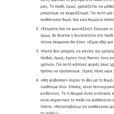
μας. Το παιδί, όμως, χρειάζεται να μάθε
μπορούμε να εκφράζουμε. Για αυτό μία
αισθάνεσαι θυμό. Και εγώ θυμώνω κάποι
«Σταμάτα πια να φωνάζεις!» Σίγουρα οι
όμως, δε δίνεται η δυνατότητα στο παιδί
τέτοια έκφραση θα ήταν: «Είμαι εδώ για 
«Καλά δεν μπορείς να κάνεις πιο γρήγορ
παιδιά, όμως, έχουν τους δικούς τους 
χρόνου. Για αυτό κάποιες φορές ίσως χρ
πρέπει να αργήσουμε. Ξέρεις πόση ώρα 
«Μη φοβάσαι!» Ισχύει το ίδιο με το θυμ
νιώθουμε όλοι. Επίσης, είναι λειτουργι
κινδύνους. Το τι θεωρεί ένας ενήλικας κ
είναι σημαντικό το παιδί να αισθάνεται
Οπότε: «Καταλαβαίνω ότι αισθάνεσαι φόβ
το φόβο;»