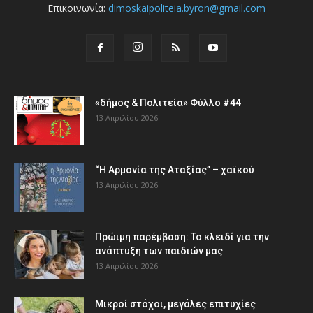
Επικοινωνία:
dimoskaipoliteia.byron@gmail.com
«δήμος & Πολιτεία» Φύλλο #44
13 Απριλίου 2026
“Η Αρμονία της Αταξίας” – χαϊκού
13 Απριλίου 2026
Πρώιμη παρέμβαση: Το κλειδί για την
ανάπτυξη των παιδιών µας
13 Απριλίου 2026
Μικροί στόχοι, μεγάλες επιτυχίες