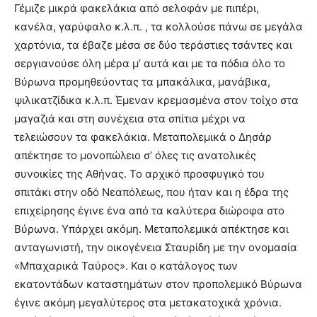
Γέμιζε μικρά φακελάκια από σελοφάν με πιπέρι,
κανέλα, γαρύφαλο κ.λ.π. , τα κολλούσε πάνω σε μεγάλα
χαρτόνια, τα έβαζε μέσα σε δύο τεράστιες τσάντες και
σεργιανούσε όλη μέρα μ’ αυτά και με τα πόδια όλο το
Βύρωνα προμηθεύοντας τα μπακάλικα, μανάβικα,
ψιλικατζίδικα κ.λ.π. Έμεναν κρεμασμένα στον τοίχο στα
μαγαζιά και στη συνέχεια στα σπίτια μέχρι να
τελειώσουν τα φακελάκια. Μεταπολεμικά ο Δησάρ
απέκτησε το μονοπώλειο σ’ όλες τις ανατολικές
συνοικίες της Αθήνας. Το αρχικό προσφυγικό του
σπιτάκι στην οδό Νεαπόλεως, που ήταν και η έδρα της
επιχείρησης έγινε ένα από τα καλύτερα διώροφα στο
Βύρωνα. Υπάρχει ακόμη. Μεταπολεμικά απέκτησε και
ανταγωνιστή, την οικογένεια Σταυρίδη με την ονομασία
«Μπαχαρικά Ταύρος». Και ο κατάλογος των
εκατοντάδων καταστημάτων στον προπολεμικό Βύρωνα
έγινε ακόμη μεγαλύτερος στα μετακατοχικά χρόνια.