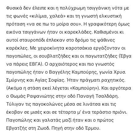
Φυσικά δεν έλειπε και η πολύχρωμη τσιγγάνικη νότα με
τις φωνές «κιλίμια, χαλεά» και τη γνωστή ελκυστική
πρόταση «να σε πω το μοίρα σου». Η γραφικότερη όμως
εικόνα τσιγγάνων ήταν οι καρεκλάδες. Καθισμένοι κι
αυτοί σταυροπόδι έπλεκαν στο δρόμο τις ψάθινες
καρέκλες. Με χειροκίνητα καροτσάκια εργάζονταν οι
παγοπώλες, οι σουβλατζήδες και οι παγωτατζήδες (Έβγα
να πάρεις ΕΒΓΑ). Ο αρχαιότερος και πιο γνωστός
παγοπώλης ήταν ο Βαγγέλης Καμπούρης, γωνία Χρυσ.
Σμύρνης και Αγίας Σοφίας. Ήταν πράγματι ραχητικός.
(Ακόμα η στάση εκεί λέγεται «Καμπούρη»). Και αργότερα
ο Θωμάς Ραψανιώτης στην οδό Παναγή Τσαλδάρη.
Τύλιγαν τις παγοκολώνες μέσα σε λινάτσα και τις
έκοβαν σε μισές και σε τέταρτα μ’ ένα τεράστιο πριόνι.
Παγοπώλης και γαλατάς μαζί ήταν και ο πρώτος
Εβγατζής στη Ζωοδ. Πηγή στην οδό Έρμου.