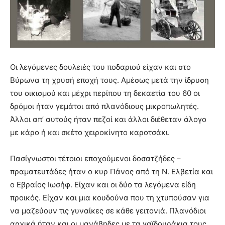
you
the
meaning
of
pain.
pornhun
Οι λεγόμενες δουλειές του ποδαριού είχαν και στο
hd
porn
Βύρωνα τη χρυσή εποχή τους. Αμέσως μετά την ίδρυση
του οικισμού και μέχρι περίπου τη δεκαετία του 60 οι
δρόμοι ήταν γεμάτοι από πλανόδιους μικροπωλητές.
Άλλοι απ’ αυτούς ήταν πεζοί και άλλοι διέθεταν άλογο
με κάρο ή και σκέτο χειροκίνητο καροτσάκι.
Πασίγνωστοι τέτοιοι εποχούμενοι δοσατζήδες –
πραματευτάδες ήταν ο κυρ Πάνος από τη Ν. Ελβετία και
ο Εβραίος Ιωσήφ. Είχαν και οι δύο τα λεγόμενα είδη
προικός. Είχαν και μια κουδούνα που τη χτυπούσαν για
να μαζεύουν τις γυναίκες σε κάθε γειτονιά. Πλανόδιοι
αρχικά ήταν και οι μανάβηδες με τα γαϊδουράκια τους.