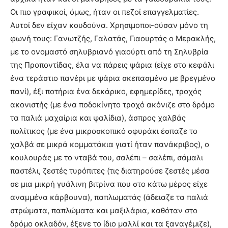
Οι πιο γραφικοί, όμως, ήταν οι πεζοί επαγγελματίες.
Αυτοί δεν είχαν κουδούνα. Χρησιμοποι-ούσαν μόνο τη
φωνή τους: Γανωτζής, Γαλατάς, Γιαουρτάς ο Μερακλής,
με το ονομαστό σηλυβριανό γιαούρτι από τη Σηλυβρία
της Προποντίδας, έλα να πάρεις ψάρια (είχε στο κεφάλι
ένα τεράστιο πανέρι με ψάρια σκεπασμένο με βρεγμένο
πανί), έξι ποτήρια ένα δεκάρικο, εφημερίδες, τροχός
ακονιστής (με ένα ποδοκίνητο τροχό ακόνιζε στο δρόμο
τα παλιά μαχαίρια και ψαλίδια), άσπρος χαλβάς
πολίτικος (με ένα μικροσκοπικό σφυράκι έσπαζε το
χαλβά σε μικρά κομματάκια γιατί ήταν πανάκριβος), ο
κουλουράς με το νταβά του, σαλέπι – σαλέπι, σάμαλι
παστέλι, ζεστές τυρόπιτες (τις διατηρούσε ζεστές μέσα
σε μια μικρή γυάλινη βιτρίνα που στο κάτω μέρος είχε
αναμμένα κάρβουνα), παπλωματάς (άδειαζε τα παλιά
στρώματα, παπλώματα και μαξιλάρια, καθόταν στο
δρόμο οκλαδόν, έξενε το ίδιο μαλλί και τα ξαναγέμιζε),