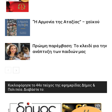
“Η Αρμονία της Αταξίας” – χαϊκού
Πρώιμη παρέμβαση: Το κλειδί για την
ανάπτυξη των παιδιών µας
Κυκλοφόρησε το 44ο τεύχος της εφημερίδας Δήμος &
Πολιτεία. Διαβάστε το: