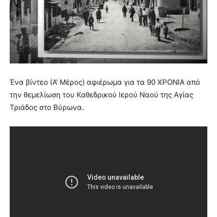
lyons
teaches
you
the
meaning
of
pain.
pornhun
Ένα βίντεο (Α’ Μέρος) αφιέρωμα για τα 90 ΧΡΟΝΙΑ από
hd
porn
την θεμελίωση του Καθεδρικού Ιερού Ναού της Αγίας
Τριάδος στο Βύρωνα.