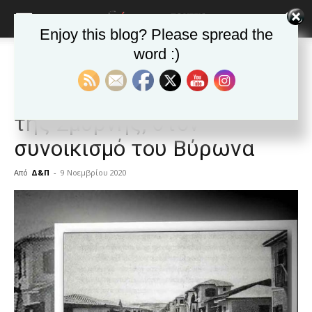
Enjoy this blog? Please spread the
word :)
Αρχική
Δημοφιλή άρθρα
Δημοφιλή άρθρα
Ιστορία
Video. Απ’ την καταστροφή
της Σμύρνης, στον
συνοικισμό του Βύρωνα
Από
Δ&Π
-
9 Νοεμβρίου 2020
blonde
lesbians
very
hot
cam
show.
desi
xxx
brandi