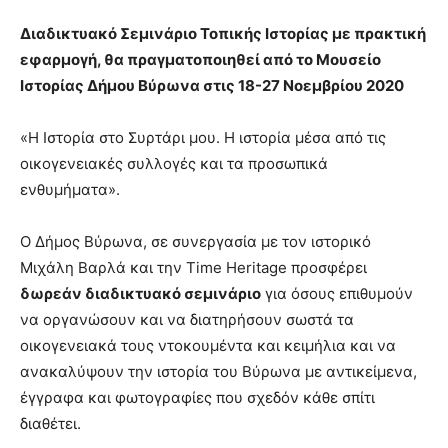
you
the
Διαδικτυακό Σεμινάριο Τοπικής Ιστορίας με πρακτική
meaning
εφαρμογή, θα πραγματοποιηθεί από το Μουσείο
of
Ιστορίας Δήμου Βύρωνα στις 18-27 Νοεμβρίου 2020
pain.
pornhun
hd
«Η Ιστορία στο Συρτάρι μου. Η ιστορία μέσα από τις
porn
οικογενειακές συλλογές και τα προσωπικά
ενθυμήματα».
Ο Δήμος Βύρωνα, σε συνεργασία με τον ιστορικό
Μιχάλη Βαρλά και την Time Heritage προσφέρει
δωρεάν διαδικτυακό σεμινάριο
για όσους επιθυμούν
να οργανώσουν και να διατηρήσουν σωστά τα
οικογενειακά τους ντοκουμέντα και κειμήλια και να
ανακαλύψουν την ιστορία του Βύρωνα με αντικείμενα,
έγγραφα και φωτογραφίες που σχεδόν κάθε σπίτι
διαθέτει.