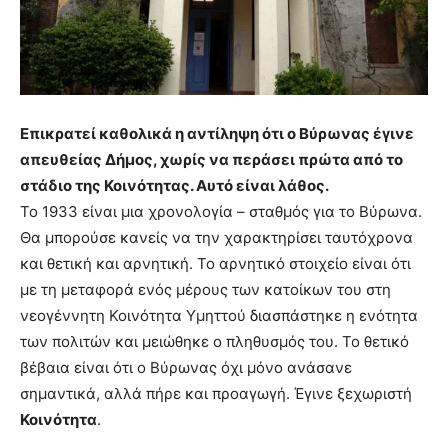
you
the
meaning
of
pain.
pornhun
Επικρατεί καθολικά η αντίληψη ότι ο Βύρωνας έγινε
hd
porn
απευθείας Δήμος, χωρίς να περάσει πρώτα από το
στάδιο της Κοινότητας. Αυτό είναι λάθος.
Το 1933 είναι μια χρονολογία – σταθμός για το Βύρωνα.
Θα μπορούσε κανείς να την χαρακτηρίσει ταυτόχρονα
και θετική και αρνητική. Το αρνητικό στοιχείο είναι ότι
με τη μεταφορά ενός μέρους των κατοίκων του στη
νεογέννητη Κοινότητα Υμηττού διασπάστηκε η ενότητα
των πολιτών και μειώθηκε ο πληθυσμός του. Το θετικό
βέβαια είναι ότι ο Βύρωνας όχι μόνο ανάσανε
σημαντικά, αλλά πήρε και προαγωγή. Έγινε ξεχωριστή
Κοινότητα
.