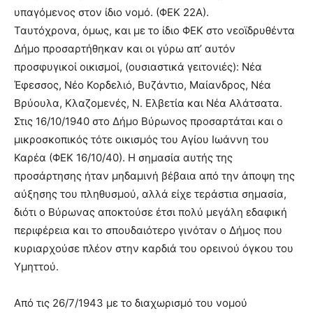
υπαγόμενος στον ίδιο νομό. (ΦΕΚ 22Α).
Ταυτόχρονα, όμως, και με το ίδιο ΦΕΚ στο νεοϊδρυθέντα
Δήμο προσαρτήθηκαν και οι γύρω απ’ αυτόν
προσφυγικοί οικισμοί, (ουσιαστικά γειτονιές): Νέα
Έφεσσος, Νέο Κορδελιό, Βυζάντιο, Μαίανδρος, Νέα
Βρύουλα, Κλαζομενές, Ν. Ελβετία και Νέα Αλάτσατα.
Στις 16/10/1940 στο Δήμο Βύρωνος προσαρτάται και ο
μικροσκοπικός τότε οικισμός του Αγίου Ιωάννη του
Καρέα (ΦΕΚ 16/10/40). Η σημασία αυτής της
προσάρτησης ήταν μηδαμινή βέβαια από την άποψη της
αύξησης του πληθυσμού, αλλά είχε τεράστια σημασία,
διότι ο Βύρωνας αποκτούσε έτσι πολύ μεγάλη εδαφική
περιφέρεια και το σπουδαιότερο γινόταν ο Δήμος που
κυριαρχούσε πλέον στην καρδιά του ορεινού όγκου του
Υμηττού.
Από τις 26/7/1943 με το διαχωρισμό του νομού