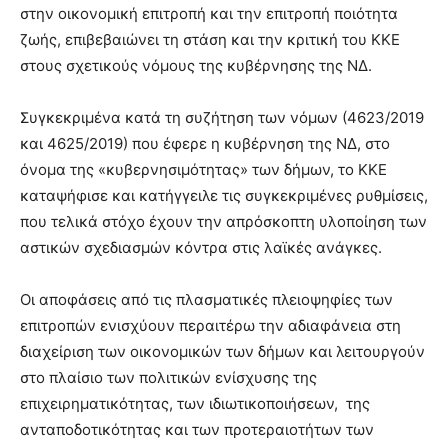
show.
στην οικονομική επιτροπή και την επιτροπή ποιότητα
desi
xxx
ζωής, επιβεβαιώνει τη στάση και την κριτική του ΚΚΕ
brandi
στους σχετικούς νόμους της κυβέρνησης της ΝΔ.
lyons
teaches
Συγκεκριμένα κατά τη συζήτηση των νόμων (4623/2019
you
the
και 4625/2019) που έφερε η κυβέρνηση της ΝΔ, στο
meaning
όνομα της «κυβερνησιμότητας» των δήμων, το ΚΚΕ
of
καταψήφισε και κατήγγειλε τις συγκεκριμένες ρυθμίσεις,
pain.
που τελικά στόχο έχουν την απρόσκοπτη υλοποίηση των
pornhun
hd
αστικών σχεδιασμών κόντρα στις λαϊκές ανάγκες.
porn
Οι αποφάσεις από τις πλασματικές πλειοψηφίες των
επιτροπών ενισχύουν περαιτέρω την αδιαφάνεια στη
διαχείριση των οικονομικών των δήμων και λειτουργούν
στο πλαίσιο των πολιτικών ενίσχυσης της
επιχειρηματικότητας, των ιδιωτικοποιήσεων, της
ανταποδοτικότητας και των προτεραιοτήτων των