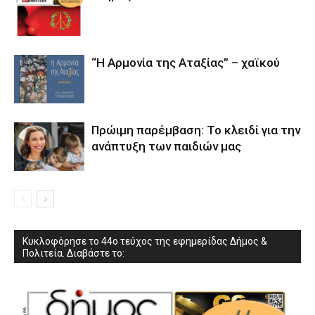
“Η Αρμονία της Αταξίας” – χαϊκού
Πρώιμη παρέμβαση: Το κλειδί για την
ανάπτυξη των παιδιών µας
Κυκλοφόρησε το 44ο τεύχος της εφημερίδας Δήμος &
Πολιτεία. Διαβάστε το: