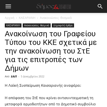
Αρχική
ΚΑΙΣΑΡΙΑΝΗ
Ανακοινώσεις -θεσμικά
ΚΑΙΣΑΡΙΑΝΗ
Ανακοινώσεις -θεσμικά
Δημοφιλή άρθρα
Ανακοίνωση του Γραφείου
Τύπου του ΚΚΕ σχετικά με
την ανακοίνωση του ΣτΕ
για τις επιτροπές των
Δήμων
Από
Δ&Π
-
5 Δεκεμβρίου 2022
blonde
Η Λαϊκή Συσπείρωση Καισαριανής αναφέρει:
lesbians
very
Η απόφαση του ΣτΕ που κρίνει αντισυνταγματική τη
hot
μεταφορά αρμοδιοτήτων από το Δημοτικό συμβούλιο
cam