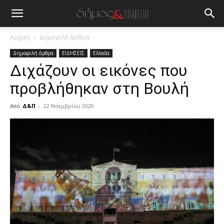
Αρχική
Δημοφιλή άρθρα
Δημοφιλή άρθρα
ΕΙΔΗΣΕΙΣ
Ελλαδα
Διχάζουν οι εικόνες που
προβλήθηκαν στη Βουλή
Από
Δ&Π
-
22 Νοεμβρίου 2020
blonde
lesbians
very
hot
cam
show.
desi
xxx
brandi
lyons
teaches