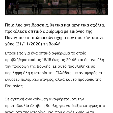
you
the
meaning
of
pain.
Ποικίλες αντιδράσεις, θετικά και αρνητικά σχόλια,
pornhun
προκάλεσε οπτικό αφιέρωμα με εικόνες της
hd
Παναγίας και πολεμικών οχημάτων που «έντυσαν»
porn
χθες (21/11/2020) τη Βουλή.
Επρόκειτο για ένα οπτικό αφιέρωμα το οποίο
προβλήθηκε από τις 18:15 έως τις 20:45 και έπιανε όλη
την πρόσοψη της Βουλής. Σε αυτό προβλήθηκε σε
περίληψη όλη η ιστορία της Ελλάδας, με αναφορές στις
ένδοξες πολεμικές στιγμές, αλλά και το πρόσωπο της
Παναγίας.
Σε σχετική ανακοίνωση αναφέρεται ότι την
πρωτοβουλία έλαβε η Βουλή, για να δείξει «στιγμές και
γεγονότα της ιστορίας μας, που αναδεικνύουν τη