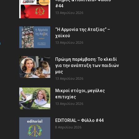
#44
13 Απριλίου 2026
“Η Αρμονία της Αταξίας” –
χαϊκού
m
13 Απριλίου 2026
Πρώιμη παρέμβαση: Το κλειδί
για την ανάπτυξη των παιδιών
µας
13 Απριλίου 2026
Μικροί στόχοι, μεγάλες
επιτυχίες
13 Απριλίου 2026
EDITORIAL – Φύλλο #44
8 Απριλίου 2026