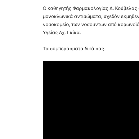
blonde
Ο καθηγητής Φαρμακολογίας Δ. Κούβελας α
lesbians
μονοκλωνικά αντισώματα, σχεδόν εκμηδενίζ
very
νοσοκομείο, των νοσούντων από κορωνοϊό.
hot
cam
Υγείας Αχ. Γκίκα.
show.
desi
xxx
Τα συμπεράσματα δικά σας…
brandi
lyons
teaches
you
the
meaning
of
pain.
pornhun
hd
porn