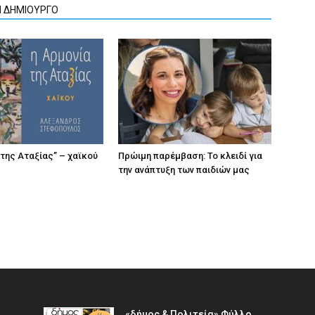
Ν ΔΗΜΙΟΥΡΓΟ
 της Αταξίας” – χαϊκού
Πρώιμη παρέμβαση: Το κλειδί για
την ανάπτυξη των παιδιών µας
«δήμος & Πολιτεία» Φύλλο