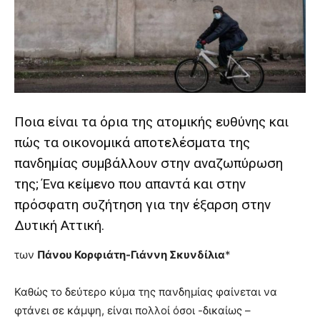
lyons
teaches
you
the
meaning
of
pain.
pornhun
Ποια είναι τα όρια της ατομικής ευθύνης και
hd
porn
πώς τα οικονομικά αποτελέσματα της
πανδημίας συμβάλλουν στην αναζωπύρωση
της; Ένα κείμενο που απαντά και στην
πρόσφατη συζήτηση για την έξαρση στην
Δυτική Αττική.
των
Πάνου Κορφιάτη-Γιάννη Σκυνδίλια
*
Καθώς το δεύτερο κύμα της πανδημίας φαίνεται να
φτάνει σε κάμψη, είναι πολλοί όσοι -δικαίως –