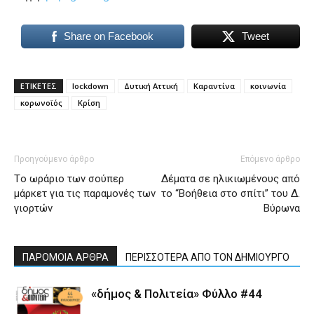
Share on Facebook
Tweet
ΕΤΙΚΕΤΕΣ
lockdown
Δυτική Αττική
Καραντίνα
κοινωνία
κορωνοϊός
Κρίση
Προηγούμενο άρθρο
Επόμενο άρθρο
Tο ωράριο των σούπερ
Δέματα σε ηλικιωμένους από
μάρκετ για τις παραμονές των
το “Βοήθεια στο σπίτι” του Δ.
γιορτών
Βύρωνα
ΠΑΡΟΜΟΙΑ ΑΡΘΡΑ
ΠΕΡΙΣΣΟΤΕΡΑ ΑΠΟ ΤΟΝ ΔΗΜΙΟΥΡΓΟ
«δήμος & Πολιτεία» Φύλλο #44