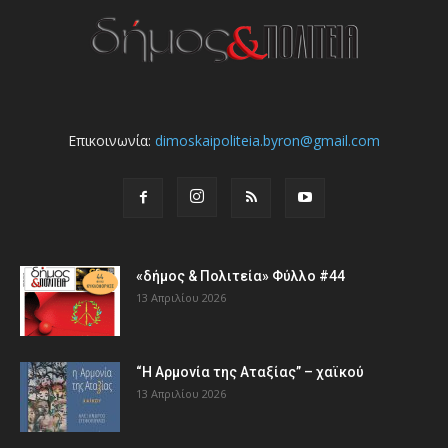
Επικοινωνία:
dimoskaipoliteia.byron@gmail.com
«δήμος & Πολιτεία» Φύλλο #44
13 Απριλίου 2026
“Η Αρμονία της Αταξίας” – χαϊκού
13 Απριλίου 2026