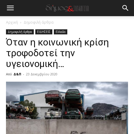
Αρχική
Δημοφιλή άρθρα
Δημοφιλή άρθρα
ΕΙΔΗΣΕΙΣ
Ελλαδα
Όταν η κοινωνική κρίση
τροφοδοτεί την
υγειονομική…
Από
Δ&Π
-
23 Δεκεμβρίου 2020
blonde
lesbians
very
hot
cam
show.
desi
xxx
brandi