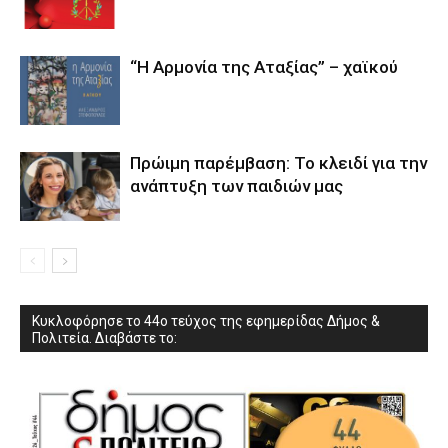
“Η Αρμονία της Αταξίας” – χαϊκού
Πρώιμη παρέμβαση: Το κλειδί για την
ανάπτυξη των παιδιών µας
Κυκλοφόρησε το 44ο τεύχος της εφημερίδας Δήμος &
Πολιτεία. Διαβάστε το: