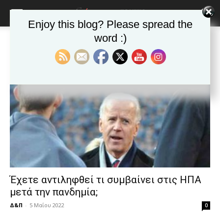
blonde
lesbians
Enjoy this blog? Please spread the
very
hot
word :)
Αρχική
Ετικέτες
Καραντίνα
cam
Ετικέτα: Καραντίνα
show.
desi
xxx
brandi
lyons
teaches
you
the
meaning
of
pain.
pornhun
hd
Έχετε αντιληφθεί τι συμβαίνει στις ΗΠΑ
porn
μετά την πανδημία;
Δ&Π
-
5 Μαΐου 2022
0