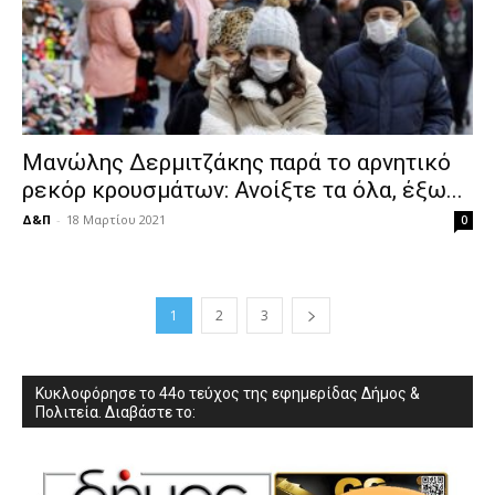
Μανώλης Δερμιτζάκης παρά το αρνητικό
ρεκόρ κρουσμάτων: Ανοίξτε τα όλα, έξω...
Δ&Π
-
18 Μαρτίου 2021
0
1
2
3
Κυκλοφόρησε το 44ο τεύχος της εφημερίδας Δήμος &
Πολιτεία. Διαβάστε το: