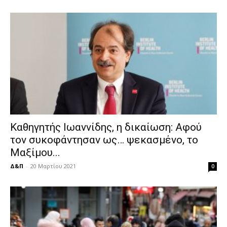
Καθηγητής Ιωαννίδης, η δικαίωση: Αφού
τον συκοφάντησαν ως… ψεκασμένο, το
Μαξίμου...
Δ&Π
-
20 Μαρτίου 2021
0