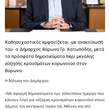
lyons
teaches
you
the
meaning
of
pain.
pornhun
Καθησυχαστικός εμφανίζεται -με ανακοίνωσή
hd
porn
του- ο Δήμαρχος
Βύρωνα Γρ. Κατωπόδης, μετά
τα πρόσφατα δημοσιεύματα περί μεγάλης
αύξησης κρουσμάτων κορωνοϊού στον
Βύρωνα.
Η δήλωση του Δημάρχου:
«Με αφορμή δημοσιεύματα των τελευταίων ημερών που
κάνουν λόγο για «έξαρση κρουσμάτων κορονοϊού στους
Δήμους του κεντρικού τομέα της Αθήνας και στο