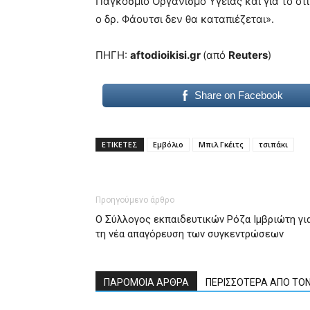
Παγκόσμιο Οργανισμό Υγείας και για το ότι
ο δρ. Φάουτσι δεν θα καταπιέζεται».
ΠΗΓΗ:
aftodioikisi.gr
(από
Reuters
)
Share on Facebook
ΕΤΙΚΕΤΕΣ
Εμβόλιο
Μπιλ Γκέιτς
τσιπάκι
Προηγούμενο άρθρο
Ο Σύλλογος εκπαιδευτικών Ρόζα Ιμβριώτη γι
τη νέα απαγόρευση των συγκεντρώσεων
ΠΑΡΟΜΟΙΑ ΑΡΘΡΑ
ΠΕΡΙΣΣΟΤΕΡΑ ΑΠΟ ΤΟ