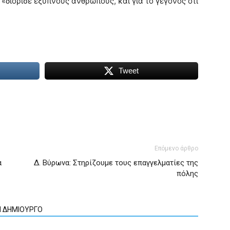
 «διόρισε έξυπνους ανθρώπους, και για το γεγονός ότι
Tweet
Επόμενο άρθρο
α
Δ. Βύρωνα: Στηρίζουμε τους επαγγελματίες της
πόλης
Ν ΔΗΜΙΟΥΡΓΟ