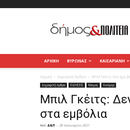
Δήμος
και
Πολιτεία
Βύρωνας
–
Καισαριανή
–
ΑΡΧΙΚΉ
ΒΥΡΩΝΑΣ
ΚΑΙΣΑΡΙΑΝΗ
Παγκράτι
Αρχική
Δημοφιλή άρθρα
Μπιλ Γκέιτς: Δεν έχω β
Δημοφιλή άρθρα
ΕΙΔΗΣΕΙΣ
Κόσμος
Χιούμορ
Μπιλ Γκέιτς: Δε
στα εμβόλια
Από
Δ&Π
-
28 Ιανουαρίου 2021