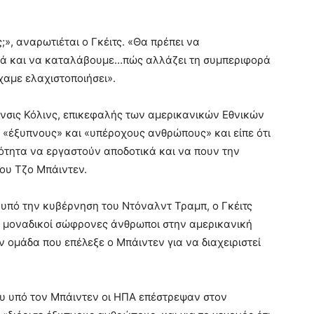
», αναρωτιέται ο Γκέιτς. «Θα πρέπει να
νιά και να καταλάβουμε…πώς αλλάζει τη συμπεριφορά
χαμε ελαχιστοποιήσει».
άνσις Κόλινς, επικεφαλής των αμερικανικών Εθνικών
 «έξυπνους» και «υπέροχους ανθρώπους» και είπε ότι
τότητα να εργαστούν αποδοτικά και να πουν την
ου Τζο Μπάιντεν.
 υπό την κυβέρνηση του Ντόναλντ Τραμπ, ο Γκέιτς
 οι μοναδικοί σώφρονες άνθρωποι στην αμερικανική
ν ομάδα που επέλεξε ο Μπάιντεν για να διαχειριστεί
ου υπό τον Μπάιντεν οι ΗΠΑ επέστρεψαν στον