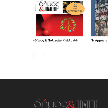
«δήμος & Πολιτεία» Φύλλο #44
“Η Αρμονία