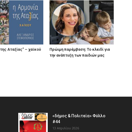
 της Αταξίας” – χαϊκού
Πρώιμη παρέμβαση: Το κλειδί για
την ανάπτυξη των παιδιών µας
«δήμος & Πολιτεία» Φύλλο
#44
13 Απριλίου 2026