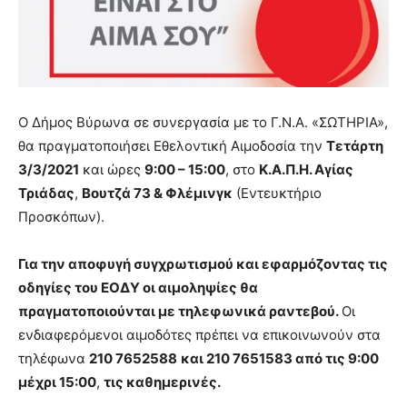
you
the
meaning
of
pain.
pornhun
Ο Δήμος Βύρωνα σε συνεργασία με το Γ.Ν.Α. «ΣΩΤΗΡΙΑ»,
hd
porn
θα πραγματοποιήσει Εθελοντική Αιμοδοσία την
Τετάρτη
3/3/2021
και ώρες
9:00 – 15:00
, στο
Κ.Α.Π.Η. Αγίας
Τριάδας
,
Βουτζά 73 & Φλέμινγκ
(Εντευκτήριο
Προσκόπων).
Για την αποφυγή συγχρωτισμού και εφαρμόζοντας τις
οδηγίες του ΕΟΔΥ οι αιμοληψίες θα
πραγματοποιούνται με τηλεφωνικά ραντεβού.
Οι
ενδιαφερόμενοι αιμοδότες πρέπει να επικοινωνούν στα
τηλέφωνα
210 7652588
και 210 7651583 από τις 9:00
μέχρι 15:00
,
τις καθημερινές.