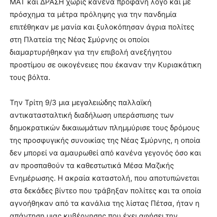
ΜΑΤ και ΔΡΑΣΗ χωρίς κανένα προφανή λόγο και με
brandi
πρόσχημα τα μέτρα πρόληψης για την πανδημία
lyons
επιτέθηκαν με μανία και ξυλοκόπησαν άγρια πολίτες
teaches
στη Πλατεία της Νέας Σμύρνης οι οποίοι
you
the
διαμαρτυρήθηκαν για την επιβολή ανεξήγητου
meaning
προστίμου σε οικογένειες που έκαναν την Κυριακάτικη
of
τους βόλτα.
pain.
pornhun
hd
Την Τρίτη 9/3 μια μεγαλειώδης παλλαϊκή
porn
αντικατασταλτική διαδήλωση υπεράσπισης των
δημοκρατικών δικαιωμάτων πλημμύρισε τους δρόμους
της προσφυγικής συνοικίας της Νέας Σμύρνης, η οποία
δεν μπορεί να αμαυρωθεί από κανένα γεγονός όσο και
αν προσπαθούν τα καθεστωτικά Μέσα Μαζικής
Ενημέρωσης. Η ακραία καταστολή, που αποτυπώνεται
στα δεκάδες βίντεο που τράβηξαν πολίτες και τα οποία
αγνοήθηκαν από τα κανάλια της λίστας Πέτσα, ήταν η
απάντηση μιας κυβέρνησης που έχει αφήσει την