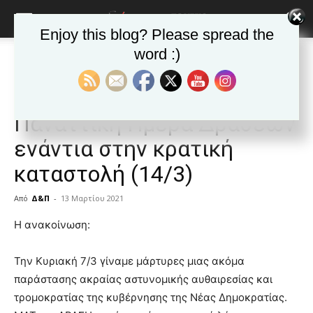
Enjoy this blog? Please spread the
word :)
Αρχική
ΒΥΡΩΝΑΣ
Ανακοινώσεις - Δελτία τύπου
ΒΥΡΩΝΑΣ
Ανακοινώσεις - Δελτία τύπου
Δημοφιλή άρθρα
ΡΕΚ Βύρωνα για την
Παναττική Ημέρα Δράσεων
ενάντια στην κρατική
καταστολή (14/3)
Από
Δ&Π
-
13 Μαρτίου 2021
blonde
Η ανακοίνωση:
lesbians
very
Την Κυριακή 7/3 γίναμε μάρτυρες μιας ακόμα
hot
παράστασης ακραίας αστυνομικής αυθαιρεσίας και
cam
show.
τρομοκρατίας της κυβέρνησης της Νέας Δημοκρατίας.
desi
xxx