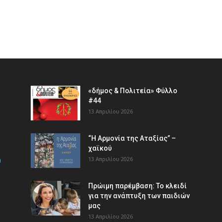
«δήμος & Πολιτεία» Φύλλο
#44
13 Απριλίου 2026
“Η Αρμονία της Αταξίας” –
χαϊκού
m
13 Απριλίου 2026
Πρώιμη παρέμβαση: Το κλειδί
για την ανάπτυξη των παιδιών
µας
13 Απριλίου 2026