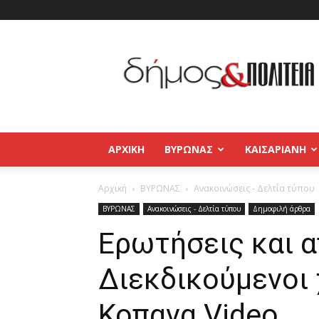
Δήμος
και
Πολιτεία
Βύρωνας
–
Καισαριανή
–
ΑΡΧΙΚΉ
ΒΥΡΩΝΑΣ
ΚΑΙΣΑΡΙΑΝΗ
Παγκράτι
Αρχική
ΒΥΡΩΝΑΣ
Ανακοινώσεις - Δελτία τύπου
ΒΥΡΩΝΑΣ
Ανακοινώσεις - Δελτία τύπου
Δημοφιλή άρθρα
Ερωτήσεις και α
Διεκδικούμενοι 
Κοπανα Video