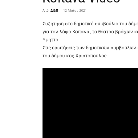
Από
Δ&Π
-
12 Μαΐου 2021
blonde
Συζητήση στο δημοτικό συμβούλιο του δήμ
lesbians
για τον λόφο Κοπανά, το θέατρο βράχων κ
very
Υμηττό.
hot
cam
Στις ερωτήσεις των δημοτικών συμβούλων 
show.
desi
του δήμου κος Χριστόπουλος
xxx
brandi
lyons
teaches
you
the
meaning
of
pain.
pornhun
hd
porn