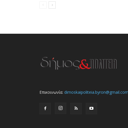
Επικοινωνία:
dimoskaipoliteia.byron@gmail.co