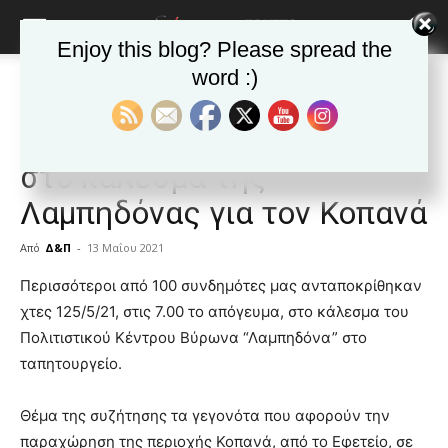
Enjoy this blog? Please spread the
word :)
Αρχική
ΒΥΡΩΝΑΣ
Ανακοινώσεις - Δελτία τύπου
ΒΥΡΩΝΑΣ
Ανακοινώσεις - Δελτία τύπου
Ενδιαφέρουσα η συμμετοχή
στο κάλεσμα της
Λαμπηδόνας για τον Κοπανά
Από
Δ&Π
-
13 Μαΐου 2021
blonde
Περισσότεροι από 100 συνδημότες μας ανταποκρίθηκαν
lesbians
χτες 125/5/21, στις 7.00 το απόγευμα, στο κάλεσμα του
very
Πολιτιστικού Κέντρου Βύρωνα “Λαμπηδόνα” στο
hot
ταπητουργείο.
cam
show.
desi
xxx
Θέμα της συζήτησης τα γεγονότα που αφορούν την
brandi
παραχώρηση της περιοχής Κοπανά, από το Εφετείο, σε