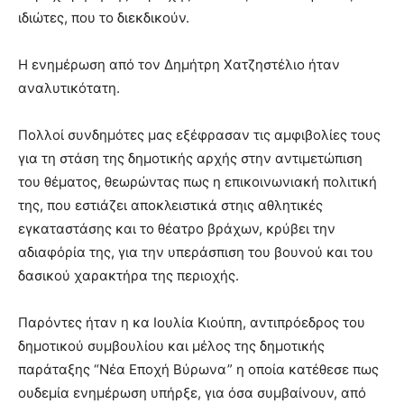
lyons
ιδιώτες, που το διεκδικούν.
teaches
you
the
Η ενημέρωση από τον Δημήτρη Χατζηστέλιο ήταν
meaning
αναλυτικότατη.
of
pain.
Πολλοί συνδημότες μας εξέφρασαν τις αμφιβολίες τους
pornhun
hd
για τη στάση της δημοτικής αρχής στην αντιμετώπιση
porn
του θέματος, θεωρώντας πως η επικοινωνιακή πολιτική
της, που εστιάζει αποκλειστικά στηις αθλητικές
εγκαταστάσης και το θέατρο βράχων, κρύβει την
αδιαφόρία της, για την υπεράσπιση του βουνού και του
δασικού χαρακτήρα της περιοχής.
Παρόντες ήταν η κα Ιουλία Κιούπη, αντιπρόεδρος του
δημοτικού συμβουλίου και μέλος της δημοτικής
παράταξης “Νέα Εποχή Βύρωνα” η οποία κατέθεσε πως
ουδεμία ενημέρωση υπήρξε, για όσα συμβαίνουν, από