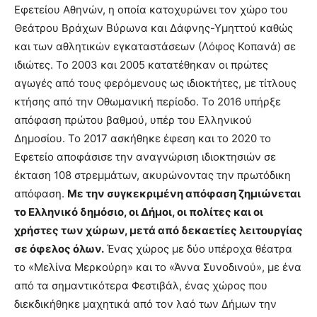
show.
Εφετείου Αθηνών, η οποία κατοχυρώνει τον χώρο του
desi
xxx
Θεάτρου Βράχων Βύρωνα και Δάφνης-Υμηττού καθώς
brandi
και των αθλητικών εγκαταστάσεων (Λόφος Κοπανά) σε
lyons
ιδιώτες. Το 2003 και 2005 κατατέθηκαν οι πρώτες
teaches
αγωγές από τους φερόμενους ως ιδιοκτήτες, με τίτλους
you
the
κτήσης από την Οθωμανική περίοδο. Το 2016 υπήρξε
meaning
απόφαση πρώτου βαθμού, υπέρ του Ελληνικού
of
Δημοσίου. Το 2017 ασκήθηκε έφεση και το 2020 το
pain.
Εφετείο αποφάσισε την αναγνώριση ιδιοκτησιών σε
pornhun
hd
έκταση 108 στρεμμάτων, ακυρώνοντας την πρωτόδικη
porn
απόφαση.
Με την συγκεκριμένη απόφαση ζημιώνεται
το Ελληνικό δημόσιο, οι Δήμοι, οι πολίτες και οι
χρήστες των χώρων, μετά από δεκαετίες λειτουργίας
σε όφελος όλων.
Ένας χώρος με δύο υπέροχα θέατρα
το «Μελίνα Μερκούρη» και το «Άννα Συνοδινού», με ένα
από τα σημαντικότερα Φεστιβάλ, ένας χώρος που
διεκδικήθηκε μαχητικά από τον λαό των Δήμων την