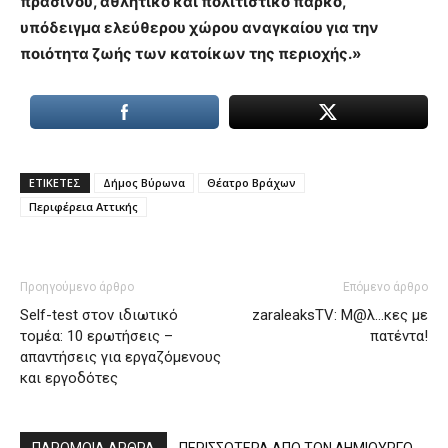
πρασίνου, αθλητικό και πολιτιστικό πάρκο,
υπόδειγμα ελεύθερου χώρου αναγκαίου για την
ποιότητα ζωής των κατοίκων της περιοχής.»
ΕΤΙΚΕΤΕΣ
Δήμος Βύρωνα
Θέατρο Βράχων
Περιφέρεια Αττικής
Προηγούμενο άρθρο
Επόμενο άρθρο
Self-test στον ιδιωτικό
zaraleaksTV: Μ@λ…κες με
τομέα: 10 ερωτήσεις –
πατέντα!
απαντήσεις για εργαζόμενους
και εργοδότες