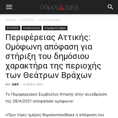
Αρχική
ΕΙΔΗΣΕΙΣ
Αυτοδιοίκηση
ΕΙΔΗΣΕΙΣ
Αυτοδιοίκηση
Δημοφιλή άρθρα
Περιφέρειας Αττικής:
Ομόφωνη απόφαση για
στήριξη του δημόσιου
χαρακτήρα της περιοχής
των Θεάτρων Βράχων
Από
Δ&Π
-
12 Μαΐου 2021
blonde
Το Περιφερειακό Συμβούλιο Αττικής στην συνεδρίαση
lesbians
της 28/4/2021 αποφάσισε ομόφωνα:
very
hot
«Πριν λίγες ημέρες δημοσιοποιήθηκε η απόφαση του
cam