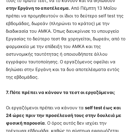
τους το πρώτο τεστ, να το κάνουν και να δηλώσουν
στην Εργάνη το αποτέλεσμα.
Από Πέμπτη 13 Μαΐου
πρέπει να προμηθευτούν οι ίδιοι το δεύτερο self test της
εβδομάδας, δωρεάν (πληρώνει το κράτος) με την
διαδικασία του ΑΜΚΑ. Όπως διευκρίνισε το υπουργείο
Εργασίας το δεύτερο τεστ θα χορηγείται, δωρεάν, από το
φαρμακείο με την επίδειξη του ΑΜΚΑ και της
αστυνομικής ταυτότητας ή οποιουδήποτε άλλου
εγγράφου ταυτοποίησης. Ο εργαζόμενος οφείλει να
δηλώσει στην Εργάνη και τα δυο αποτελέσματα εντός
της εβδομάδας.
7. Πότε πρέπει να κάνουν τα τεστ οι εργαζόμενοι;
Οι εργαζόμενοι πρέπει να κάνουν τα
self test έως και
24 ώρες πριν την προσέλευσή τους στην δουλειά με
φυσική παρουσία
. Ο όρος αυτός δεν ισχύει την
τρέχουσα εβδομάδα, καθώς το σύστημα εφαρμόζεται