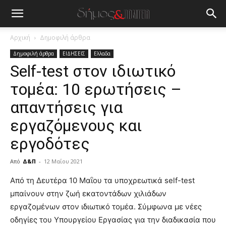
Αρχική
Δημοφιλή άρθρα
Δημοφιλή άρθρα
ΕΙΔΗΣΕΙΣ
Ελλαδα
Self-test στον ιδιωτικό
τομέα: 10 ερωτήσεις –
απαντήσεις για
εργαζόμενους και
εργοδότες
Από
Δ&Π
-
12 Μαΐου 2021
blonde
Από τη Δευτέρα 10 Μαΐου τα υποχρεωτικά self-test
lesbians
μπαίνουν στην ζωή εκατοντάδων χιλιάδων
very
εργαζομένων στον ιδιωτικό τομέα. Σύμφωνα με νέες
hot
οδηγίες του Υπουργείου Εργασίας για την διαδικασία που
cam