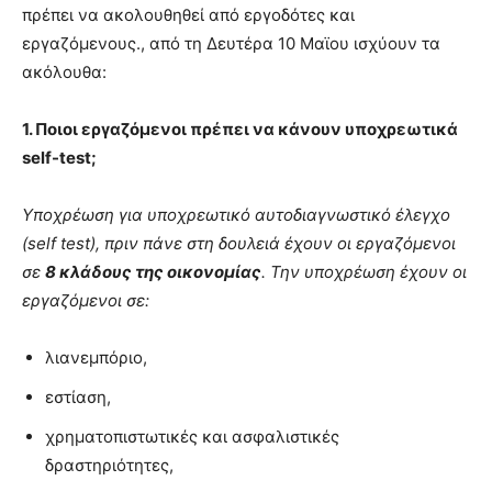
show.
πρέπει να ακολουθηθεί από εργοδότες και
desi
xxx
εργαζόμενους., από τη Δευτέρα 10 Μαϊου ισχύουν τα
brandi
ακόλουθα:
lyons
teaches
1. Ποιοι εργαζόμενοι πρέπει να κάνουν υποχρεωτικά
you
the
self-test;
meaning
of
Υποχρέωση για υποχρεωτικό αυτοδιαγνωστικό έλεγχο
pain.
(self test), πριν πάνε στη δουλειά έχουν οι εργαζόμενοι
pornhun
hd
σε
8 κλάδους της οικονομίας
. Την υποχρέωση έχουν οι
porn
εργαζόμενοι σε:
λιανεμπόριο,
εστίαση,
χρηματοπιστωτικές και ασφαλιστικές
δραστηριότητες,