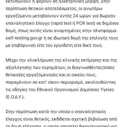
εκτυπώνουν ή φέρουν σε ηλεκτρονική μορφή. Στην
περίπτωση θετικού αποτελέσματος, οι ανωτέρω
εργαζόμενοι μεταβαίνουν εντός 24 ωρών για δωρεάν
επαναληπτικό έλεγχο (rapid test ή PCR test) σε δημόσια
δομή, όπως αυτές είναι αναρτημένες στην πλατφόρμα
self-testing.gov.gr ή σε ιδιωτική δομή της επιλογής τους
με επιβάρυνση είτε του εργοδότη είτε δική τους.
Μέχρι την ολοκλήρωση της κλινικής εκτίμησης και της
αξιολόγησης των ευρημάτων, οι διαγνωσθέντες/είσες
θετικοί/ες εργαζόμενοι/ες και οι οικείοι τους,
παραμένουν σε κατ’ οίκον περιορισμό, ακολουθώντας
τις οδηγίες του Εθνικού Οργανισμού Δημόσιας Υγείας
(Ε.Ο.Δ.Υ.).
Στην περίπτωση κατά την οποία ο επαναληπτικός
έλεγχος είναι θετικός, εκδίδεται σχετική βεβαίωση από
τη δομή εξέτασης, η οποία αποτελεί δικαιολογητικό για