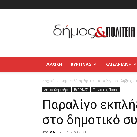
Δήμος
και
Πολιτεία
Βύρωνας
–
Καισαριανή
–
ΑΡΧΙΚΉ
ΒΥΡΩΝΑΣ
ΚΑΙΣΑΡΙΑΝΗ
Παγκράτι
Αρχική
Δημοφιλή άρθρα
Παραλίγο εκπλήξεις κ
Δημοφιλή άρθρα
ΒΥΡΩΝΑΣ
Τα νέα της Πόλης
Παραλίγο εκπλή
στο δημοτικό σ
Από
Δ&Π
-
9 Ιουνίου 2021