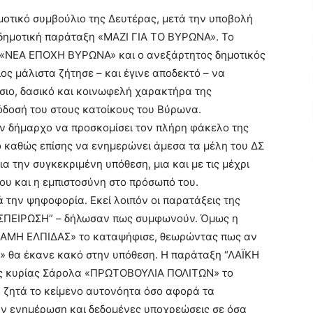
μοτικό συμβούλιο της Δευτέρας, μετά την υποβολή
 δημοτική παράταξη «ΜΑΖΙ ΓΙΑ ΤΟ ΒΥΡΩΝΑ». Το
υ «ΝΕΑ ΕΠΟΧΗ ΒΥΡΩΝΑ» και ο ανεξάρτητος δημοτικός
ος μάλιστα ζήτησε – και έγινε αποδεκτό – να
σιο, δασικό και κοινωφελή χαρακτήρα της
όδοσή του στους κατοίκους του Βύρωνα.
ν δήμαρχο να προσκομίσει τον πλήρη φάκελο της
 καθώς επίσης να ενημερώνει άμεσα τα μέλη του ΔΣ
ια την συγκεκριμένη υπόθεση, μια και με τις μέχρι
 του και η εμπιστοσύνη στο πρόσωπό του.
 την ψηφοφορία. Εκεί λοιπόν οι παρατάξεις της
ΣΥΣΠΕΙΡΩΣΗ” – δήλωσαν πως συμφωνούν. Όμως η
ΑΜΗ ΕΛΠΙΔΑΣ» το καταψήφισε, θεωρώντας πως αν
α» θα έκανε κακό στην υπόθεση. Η παράταξη “ΛΑΪΚΗ
ς κυρίας Σάρολα «ΠΡΩΤΟΒΟΥΛΙΑ ΠΟΛΙΤΩΝ» το
υ ζητά το κείμενο αυτονόητα όσο αφορά τα
ν ενημέρωση και δεδομένες υποχρεώσεις σε όσα