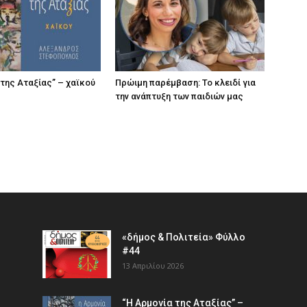
 της Αταξίας” – χαϊκού
Πρώιμη παρέμβαση: Το κλειδί για
την ανάπτυξη των παιδιών µας
«δήμος & Πολιτεία» Φύλλο
#44
13 Απριλίου 2026
“Η Αρμονία της Αταξίας” –