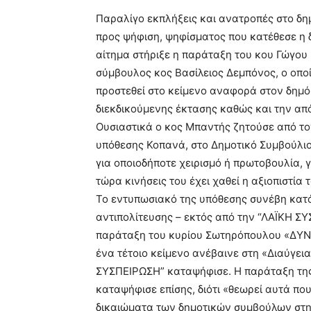
blonde
Παραλίγο εκπλήξεις και ανατροπές στο δη
lesbians
προς ψήφιση, ψηφίσματος που κατέθεσε η
very
αίτημα στήριξε η παράταξη του κου Γώγο
hot
cam
σύμβουλος κος Βασίλειος Δεμπόνος, ο οποί
show.
desi
προστεθεί στο κείμενο αναφορά στον δημό
xxx
διεκδικούμενης έκτασης καθώς και την απ
brandi
Ουσιαστικά ο κος Μπαντής ζητούσε από το
lyons
υπόθεσης Κοπανά, στο Δημοτικό Συμβούλιο
teaches
you
για οποιοδήποτε χειρισμό ή πρωτοβουλία, γ
the
τώρα κινήσεις του έχει χαθεί η αξιοπιστία
meaning
Το εντυπωσιακό της υπόθεσης συνέβη κατά
of
αντιπολίτευσης – εκτός από την “ΛΑΪΚΗ 
pain.
pornhun
παράταξη του κυρίου Σωτηρόπουλου «ΔΥΝ
hd
ένα τέτοιο κείμενο ανέβαινε στη «Διαύγει
porn
ΣΥΣΠΕΙΡΩΣΗ” καταψήφισε. Η παράταξη τη
καταψήφισε επίσης, διότι «θεωρεί αυτά πο
δικαιώματα των δημοτικών συμβούλων στη