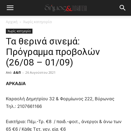
Αρχική
Χωρίς κατηγορία
Χωρίς κατηγορία
Τα θερινά σινεμά:
Πρόγραμμα προβολών
(26/08 – 01/09)
Από
Δ&Π
-
26 Αυγούστου 2021
blonde
ΑΡΚΑΔΙΑ
lesbians
very
Καραολή Δημητρίου 32 & Φορμίωνος 222, Βύρωνας
hot
Τηλ.: 2107661166
cam
show.
desi
xxx
Εισιτήρια: Πέμ.-Τρ. €8 / παιδ.-φοιτ., άνεργοι & άνω των
brandi
65 €6 / Κάθε Τετ. γεν. είσ. €6