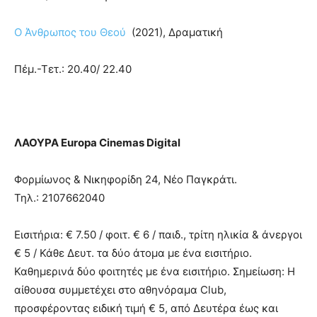
lyons
teaches
Ο Άνθρωπος του Θεού
(2021), Δραματική
you
the
meaning
Πέμ.-Τετ.: 20.40/ 22.40
of
pain.
pornhun
hd
porn
ΛΑΟΥΡΑ Europa Cinemas Digital
Φορμίωνος & Νικηφορίδη 24, Νέο Παγκράτι.
Τηλ.: 2107662040
Εισιτήρια: € 7.50 / φοιτ. € 6 / παιδ., τρίτη ηλικία & άνεργοι
€ 5 / Κάθε Δευτ. τα δύο άτομα με ένα εισιτήριο.
Καθημερινά δύο φοιτητές με ένα εισιτήριο. Σημείωση: H
αίθουσα συμμετέχει στο αθηνόραμα Club,
προσφέροντας ειδική τιμή € 5, από Δευτέρα έως και