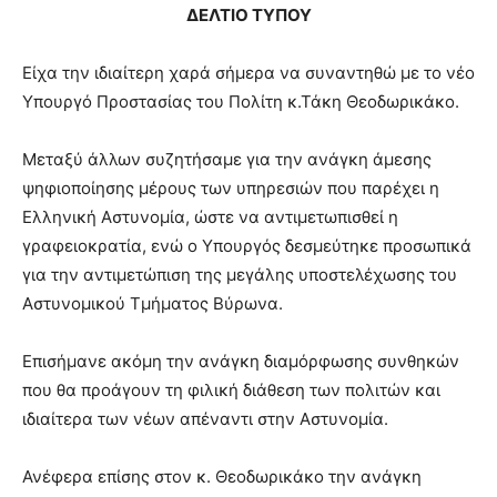
lesbians
ΔΕΛΤΙΟ ΤΥΠΟΥ
very
hot
Είχα την ιδιαίτερη χαρά σήμερα να συναντηθώ με το νέο
cam
Υπουργό Προστασίας του Πολίτη κ.Τάκη Θεοδωρικάκο.
show.
desi
xxx
brandi
Μεταξύ άλλων συζητήσαμε για την ανάγκη άμεσης
lyons
ψηφιοποίησης μέρους των υπηρεσιών που παρέχει η
teaches
Ελληνική Αστυνομία, ώστε να αντιμετωπισθεί η
you
γραφειοκρατία, ενώ ο Υπουργός δεσμεύτηκε προσωπικά
the
meaning
για την αντιμετώπιση της μεγάλης υποστελέχωσης του
of
Αστυνομικού Τμήματος Βύρωνα.
pain.
pornhun
Επισήμανε ακόμη την ανάγκη διαμόρφωσης συνθηκών
hd
porn
που θα προάγουν τη φιλική διάθεση των πολιτών και
ιδιαίτερα των νέων απέναντι στην Αστυνομία.
Ανέφερα επίσης στον κ. Θεοδωρικάκο την ανάγκη