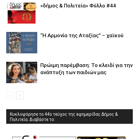
«δήμος & Πολιτεία» Φύλλο #44
“Η Αρμονία της Αταξίας” – χαϊκού
Πρώιμη παρέμβαση: Το κλειδί για την
ανάπτυξη των παιδιών µας
Κυκλοφόρησε το 44ο τεύχος της εφημερίδας Δήμος &
Πολιτεία. Διαβάστε το: