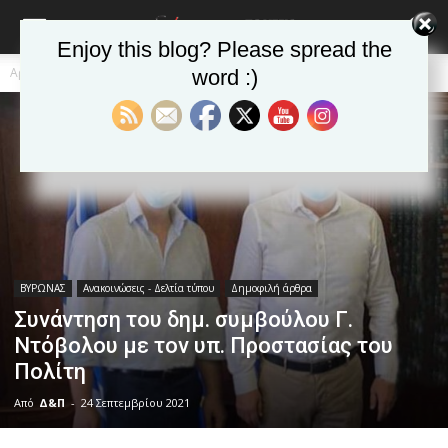
Enjoy this blog? Please spread the
Αρχική
ΒΥΡΩΝΑΣ
Ανακοινώσεις - Δελτία τύπου
word :)
ΒΥΡΩΝΑΣ
Ανακοινώσεις - Δελτία τύπου
Δημοφιλή άρθρα
Συνάντηση του δημ. συμβούλου Γ.
Ντόβολου με τον υπ. Προστασίας του
Πολίτη
Από
Δ&Π
-
24 Σεπτεμβρίου 2021
blonde