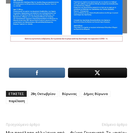
ΕΤΙΚΕΤΕΣ
28η Οκτωβρίου
Βύρωνας
Δήμος Βύρωνα
παρέλαση
Προηγούμενο άρθρο
Επόμενο άρθρο
Μια παρέλαση αλλιώτικη από
Φώφη Γεννηματά: Το «αντίο»