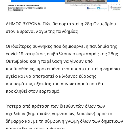
you
the
meaning
of
ΔΗΜΟΣ ΒΥΡΩΝΑ: Πώς θα εορταστεί η 28η Οκτωβρίου
pain.
στον Βύρωνα, λόγω της πανδημίας
pornhun
hd
porn
Οι ιδιαίτερες συνθήκες που δημιουργεί η πανδημία της
covid-19 και φέτος, επιβάλλουν ο εορτασμός της 28ης
Οκτωβρίου και η παρέλαση να γίνουν υπό
προϋποθέσεις, προκειμένου να προστατευτεί η δημόσια
υγεία και να αποτραπεί ο κίνδυνος έξαρσης
κρουσμάτων, εξαιτίας του συνωστισμού που θα
προκληθεί στον εορτασμό.
Ύστερα από πρόταση των διευθυντών όλων των
σχολείων (δημοτικών, γυμνασίων, λυκείων) προς το
δήμαρχο και με τη σύμφωνη γνώμη όλων των δημοτικών
παρατάξεων, αποφασίστηκε: