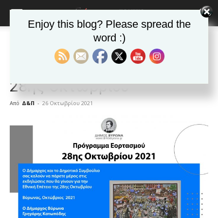
Enjoy this blog? Please spread the
word :)
Αρχική
ΒΥΡΩΝΑΣ
Ανακοινώσεις - Δελτία τύπου
ΒΥΡΩΝΑΣ
Ανακοινώσεις - Δελτία τύπου
Δημοφιλή άρθρα
Δήμος Βύρωνα: Εορτασμός
28ης Οκτωβρίου
Από
Δ&Π
-
26 Οκτωβρίου 2021
blonde
lesbians
very
hot
cam
show.
desi
xxx
brandi
lyons
teaches