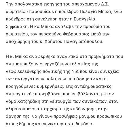
lesbians
Την απολογιστική εισήγηση του απερχόμενου Δ.Σ.
very
σωματείου παρουσίασε η πρόεδρος Πελαγία Μπίκα, ενώ
hot
πρόεδρος στη συνέλευση ήταν η Ευαγγελία
cam
Σηφακάκη. Η κα Μπίκα ανάλαβε την προεδρία του
show.
desi
xxx
σωματείου, τον περασμένο Φεβρουάριο; μετά την
brandi
αποχώρηση του κ. Χρήστου Παναγιωτόπουλου.
lyons
teaches
Η κ. Μπίκα αναφέρθηκε αναλυτικά στα προβλήματα που
you
αντιμετωπίζουν οι εργαζόμενοι εξ αιτίας της
the
meaning
νεοφιλελεύθερης πολιτικής της Ν.Δ που είναι συνέχεια
of
των αντεργατικών πολιτικών που άσκησαν και οι
pain.
προηγούμενες κυβερνήσεις. Στις αντιδημοκρατικές
pornhun
αντεργατικές παρεμβάσεις που επιβάλλονται με τον
hd
porn
νόμο Χατζηδάκη στη λειτουργία των συνδικάτων, στον
κλιμακούμενο αυταρχισμό της κυβέρνησης, στην
άρνηση της να γίνουν προσλήψεις μόνιμου προσωπικού
στους δήμους και γενικότερα στο δημόσιο.