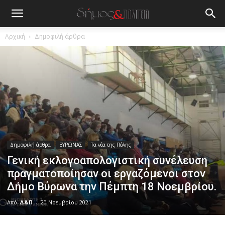
Αρχική
Δημοφιλή άρθρα
Δημοφιλή άρθρα
ΒΥΡΩΝΑΣ
Τα νέα της Πόλης
Γενική εκλογοαπολογιστική συνέλευση
πραγματοποίησαν οι εργαζόμενοι στον
Δήμο Βύρωνα την Πέμπτη 18 Νοεμβρίου.
Από
Δ&Π
-
20 Νοεμβρίου 2021
blonde