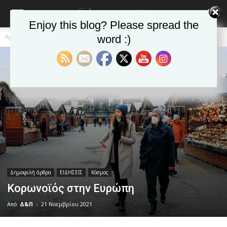
Enjoy this blog? Please spread the
Αρχική
Δημοφιλή άρθρα
word :)
Δημοφιλή άρθρα
ΕΙΔΗΣΕΙΣ
Κόσμος
Κορωνοϊός στην Ευρώπη
Από
Δ&Π
-
21 Νοεμβρίου 2021
blonde