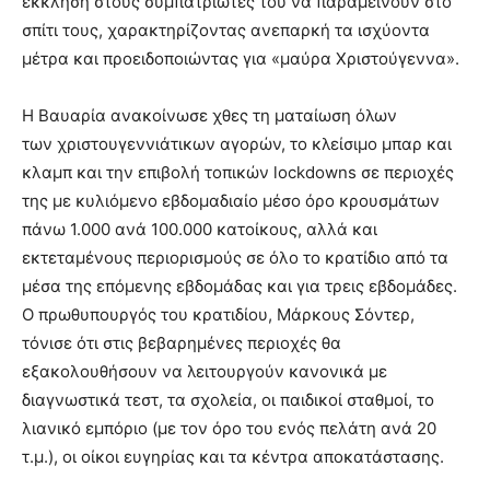
έκκληση στους συμπατριώτες του να παραμείνουν στο
σπίτι τους, χαρακτηρίζοντας ανεπαρκή τα ισχύοντα
μέτρα και προειδοποιώντας για «μαύρα Χριστούγεννα».
Η Βαυαρία ανακοίνωσε χθες τη ματαίωση όλων
των χριστουγεννιάτικων αγορών, το κλείσιμο μπαρ και
κλαμπ και την επιβολή τοπικών lockdowns σε περιοχές
της με κυλιόμενο εβδομαδιαίο μέσο όρο κρουσμάτων
πάνω 1.000 ανά 100.000 κατοίκους, αλλά και
εκτεταμένους περιορισμούς σε όλο το κρατίδιο από τα
μέσα της επόμενης εβδομάδας και για τρεις εβδομάδες.
Ο πρωθυπουργός του κρατιδίου, Μάρκους Σόντερ,
τόνισε ότι στις βεβαρημένες περιοχές θα
εξακολουθήσουν να λειτουργούν κανονικά με
διαγνωστικά τεστ, τα σχολεία, οι παιδικοί σταθμοί, το
λιανικό εμπόριο (με τον όρο του ενός πελάτη ανά 20
τ.μ.), οι οίκοι ευγηρίας και τα κέντρα αποκατάστασης.