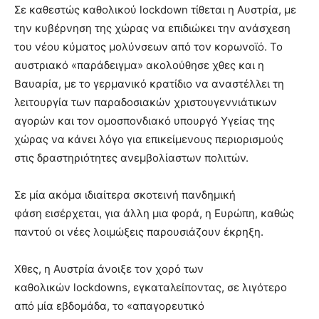
lesbians
Σε καθεστώς καθολικού lockdown τίθεται η Αυστρία, με
very
την κυβέρνηση της χώρας να επιδιώκει την ανάσχεση
hot
του νέου κύματος μολύνσεων από τον κορωνοϊό. Το
cam
αυστριακό «παράδειγμα» ακολούθησε χθες και η
show.
desi
xxx
Βαυαρία, με το γερμανικό κρατίδιο να αναστέλλει τη
brandi
λειτουργία των παραδοσιακών χριστουγεννιάτικων
lyons
αγορών και τον ομοσπονδιακό υπουργό Υγείας της
teaches
χώρας να κάνει λόγο για επικείμενους περιορισμούς
you
στις δραστηριότητες ανεμβολίαστων πολιτών.
the
meaning
of
Σε μία ακόμα ιδιαίτερα σκοτεινή πανδημική
pain.
φάση εισέρχεται, για άλλη μια φορά, η Ευρώπη, καθώς
pornhun
παντού οι νέες λοιμώξεις παρουσιάζουν έκρηξη.
hd
porn
Χθες, η Αυστρία άνοιξε τον χορό των
καθολικών lockdowns, εγκαταλείποντας, σε λιγότερο
από μία εβδομάδα, το «απαγορευτικό