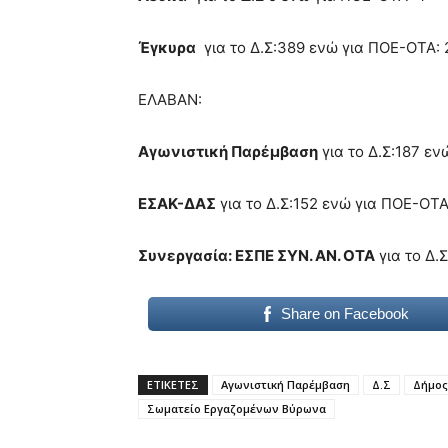
meaning
of
pain.
Έγκυρα
για το Δ.Σ:389 ενώ για ΠΟΕ-ΟΤΑ: 
pornhun
hd
ΕΛΑΒΑΝ:
porn
Αγωνιστική Παρέμβαση
για το Δ.Σ:187 εν
ΕΣΑΚ-ΔΑΣ
για το Δ.Σ:152 ενώ για ΠΟΕ-ΟΤ
Συνεργασία: ΕΣΠΕ ΣΥΝ. ΑΝ. ΟΤΑ
για το Δ.
Share on Facebook
ΕΤΙΚΕΤΕΣ
Αγωνιστική Παρέμβαση
Δ.Σ
Δήμος
Σωματείο Εργαζομένων Βύρωνα