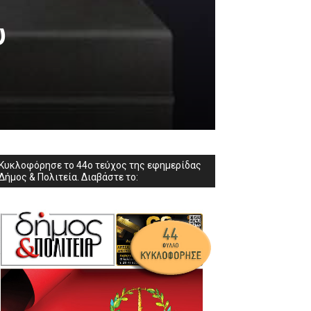
υ
Κυκλοφόρησε το 44ο τεύχος της εφημερίδας
Δήμος & Πολιτεία. Διαβάστε το: