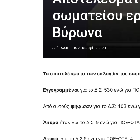
σωματείου ε
Βύρωνα
Από
Δ&Π
-
10 Δεκεμβρίου 2021
blonde
lesbians
Τα αποτελέσματα των εκλογών του σωμ
very
hot
cam
Εγγεγραμμένοι
για το Δ.Σ: 530 ενώ για ΠΟ
show.
desi
xxx
Από αυτούς
ψήφισαν
για το Δ.Σ: 403 ενώ
brandi
lyons
teaches
Άκυρα
ήταν για το Δ.Σ: 9 ενώ για ΠΟΕ-ΟΤΑ
you
the
Λευκά
για το Δ.Σ:5 ενώ για ΠΟΕ-ΟΤΑ: 4