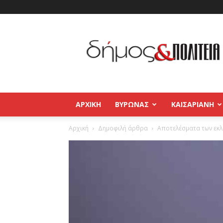
Δήμος
και
Πολιτεία
Βύρωνας
–
Καισαριανή
–
ΑΡΧΙΚΉ
ΒΥΡΩΝΑΣ
ΚΑΙΣΑΡΙΑΝΗ
Παγκράτι
Αρχική
Δημοφιλή άρθρα
Αποτελέσματα των εκ