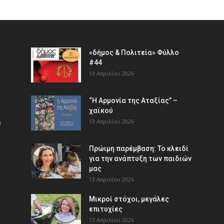
«δήμος & Πολιτεία» Φύλλο
#44
13 Απριλίου 2026
“Η Αρμονία της Αταξίας” –
χαϊκού
m
13 Απριλίου 2026
Πρώιμη παρέμβαση: Το κλειδί
για την ανάπτυξη των παιδιών
µας
13 Απριλίου 2026
Μικροί στόχοι, μεγάλες
επιτυχίες
13 Απριλίου 2026