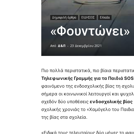
Δημοφιλή άρθρα
ΕΙΔΗΣΕΙΣ
Ελλαδα
«Φουντώνει» 
Από
Δ&Π
-
23 Δεκεμβρίου 2021
blonde
lesbians
Πιο πολλά περιστατικά, πιο βίαια περιστατι
very
hot
Τηλεφωνικής Γραμμής για τα Παιδιά SOS
cam
φαινόμενο της ενδοσχολικής βίας τη σχολι
show.
desi
σήμερα οι κοινωνικοί λειτουργοί και ψυχο
xxx
σχεδόν δύο υποθέσεις
ενδοσχολικής βίας
brandi
σχολικής χρονιάς το «Χαμόγελο του Παιδιο
lyons
teaches
της βίας στα σχολεία.
you
the
«Ειδικά τους τελευταίους δύο μήνες το φα