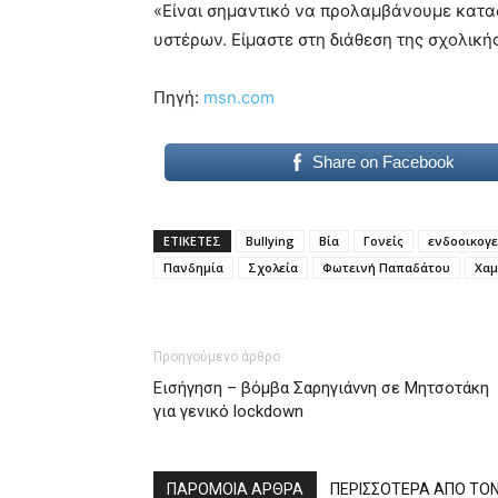
«Είναι σημαντικό να προλαμβάνουμε καταστ
υστέρων. Είμαστε στη διάθεση της σχολική
Πηγή:
msn.com
Share on Facebook
ΕΤΙΚΕΤΕΣ
Bullying
Βία
Γονείς
ενδοοικογε
Πανδημία
Σχολεία
Φωτεινή Παπαδάτου
Χαμ
Προηγούμενο άρθρο
Εισήγηση – βόμβα Σαρηγιάννη σε Μητσοτάκη
για γενικό lockdown
ΠΑΡΟΜΟΙΑ ΑΡΘΡΑ
ΠΕΡΙΣΣΟΤΕΡΑ ΑΠΟ ΤΟ