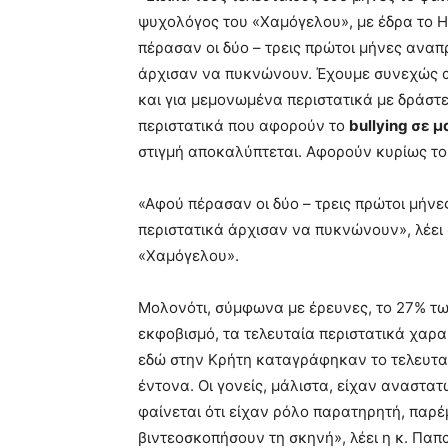
meaning
ψυχολόγος του «Χαμόγελου», με έδρα το 
of
pain.
πέρασαν οι δύο – τρεις πρώτοι μήνες αναπ
pornhun
άρχισαν να πυκνώνουν. Έχουμε συνεχώς αι
hd
και για μεμονωμένα περιστατικά με δράστ
porn
περιστατικά που αφορούν το
bullying σε 
στιγμή αποκαλύπτεται. Αφορούν κυρίως το 
«Αφού πέρασαν οι δύο – τρεις πρώτοι μήνε
περιστατικά άρχισαν να πυκνώνουν», λέει
«Χαμόγελου».
Μολονότι, σύμφωνα με έρευνες, το 27% τ
εκφοβισμό, τα τελευταία περιστατικά χαρα
εδώ στην Κρήτη καταγράφηκαν το τελευταίο
έντονα. Οι γονείς, μάλιστα, είχαν αναστατ
φαίνεται ότι είχαν ρόλο παρατηρητή, παρέ
βιντεοσκοπήσουν τη σκηνή», λέει η κ. Παπ