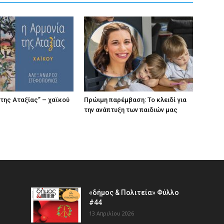
 της Αταξίας” – χαϊκού
Πρώιμη παρέμβαση: Το κλειδί για
την ανάπτυξη των παιδιών µας
«δήμος & Πολιτεία» Φύλλο
#44
13 Απριλίου 2026