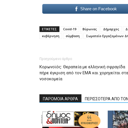
Share on Facebook
ΕΤΙΚΕΤΕΣ
Covid-19
Βύρωνας
Δήμαρχος
Δ
κυβέρνηση
σύμβαση
Σωματείο Εργαζομένων Δ
Προηγούμενο άρθρο
Κορωνοϊός: Θεραπεία με ελληνική σφραγίδα
πήρε έγκριση από τον ΕΜΑ και χορηγείται στ
νοσοκομεία
ΠΑΡΟΜΟΙΑ ΑΡΘΡΑ
ΠΕΡΙΣΣΟΤΕΡΑ ΑΠΟ ΤΟ