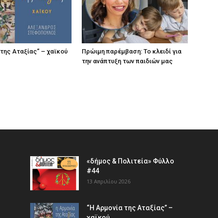
 της Αταξίας” – χαϊκού
Πρώιμη παρέμβαση: Το κλειδί για
την ανάπτυξη των παιδιών µας
«δήμος & Πολιτεία» Φύλλο
#44
13 Απριλίου 2026
“Η Αρμονία της Αταξίας” –
χαϊκού