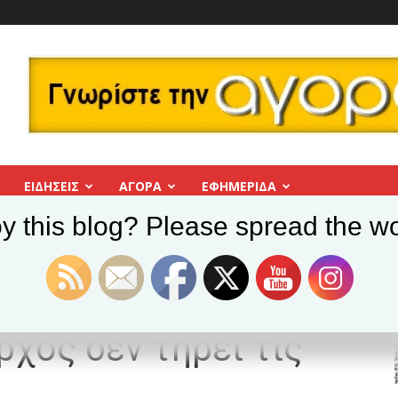
ΕΙΔΗΣΕΙΣ
ΑΓΟΡΑ
ΕΦΗΜΕΡΊΔΑ
y this blog? Please spread the wo
 Δήμου Βύρωνα: Ο Δήμαρχος δεν τηρεί τις υποσχέσεις του
ζομένων Δήμου
χος δεν τηρεί τις