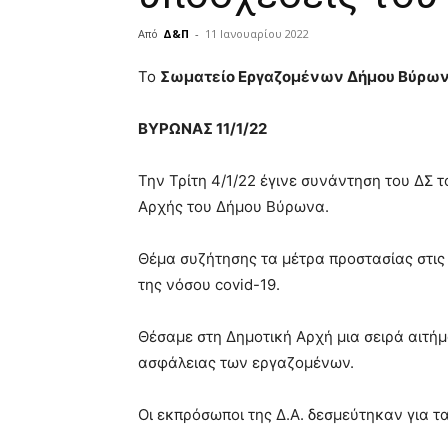
Από
Δ&Π
-
11 Ιανουαρίου 2022
blonde
Το
Σωματείο Εργαζομένων Δήμου Βύρω
lesbians
very
ΒΥΡΩΝΑΣ 11/1/22
hot
cam
show.
desi
Την Τρίτη 4/1/22 έγινε συνάντηση του ΔΣ
xxx
Αρχής του Δήμου Βύρωνα.
brandi
lyons
Θέμα συζήτησης τα μέτρα προστασίας στις
teaches
you
της νόσου covid-19.
the
meaning
Θέσαμε στη Δημοτική Αρχή μια σειρά αιτήμ
of
ασφάλειας των εργαζομένων.
pain.
pornhun
hd
Οι εκπρόσωποι της Δ.Α. δεσμεύτηκαν για τα
porn