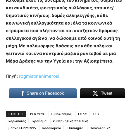
Καλούμε όλες τις δυνάμεις του κινήματος, σωματεία
και συνδικάτα, φοιτητικούς συλλόγους, τοπικές/
δημοτικές κινήσεις, δομές αλληλεγγύης, κάθε
κοινωνική συλλογικότητα και όλα τα κοινωνικά
στρώματα που πλήττονται και αναζητούν δρόμους
συλλογικού αγώνα, να δώσουμε από κοινού αυτή τη
μάχη. Με πολύμορφες δράσεις σε κάθε πόλη και
γειτονιά και ένα κεντρικό μαζικό ραντεβού σε μια
Μέρα Δράσης για την Υγεία και την Αξιοπρέπεια.
Πηγή:
rogmistinenimerosi
Share on Facebook
Tweet
ΕΤΙΚΕΤΕΣ
PCR τεστ
Εμβολιασμός
ΕΟΔΥ
ΕΣΥ
κορωνοϊός
κρούσμα
κυβερνητική πολιτική
μάσκα FFP2/KN95
νοσοκομείο
Πανδημία
Πανελλαδική