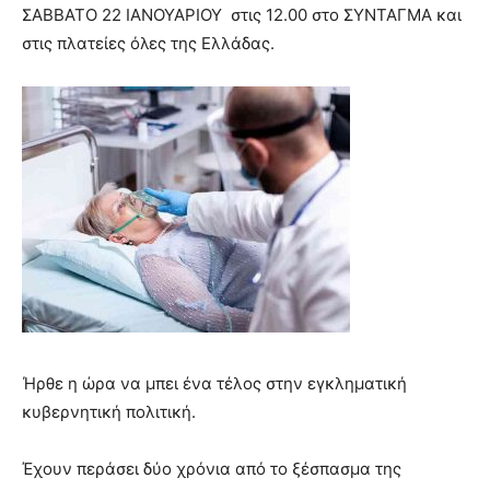
lesbians
ΣAΒΒΑΤΟ 22 ΙΑΝΟΥΑΡΙΟΥ στις 12.00 στο ΣΥΝΤΑΓΜΑ και
very
στις πλατείες όλες της Ελλάδας.
hot
cam
show.
desi
xxx
brandi
lyons
teaches
you
the
meaning
of
pain.
pornhun
hd
porn
Ήρθε η ώρα να μπει ένα τέλος στην εγκληματική
κυβερνητική πολιτική.
Έχουν περάσει δύο χρόνια από το ξέσπασμα της