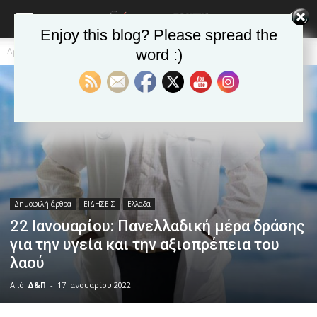
Enjoy this blog? Please spread the
Αρχική
Δημοφιλή άρθρα
word :)
Δημοφιλή άρθρα
ΕΙΔΗΣΕΙΣ
Ελλαδα
22 Ιανουαρίου: Πανελλαδική μέρα δράσης
για την υγεία και την αξιοπρέπεια του
λαού
Από
Δ&Π
-
17 Ιανουαρίου 2022
blonde