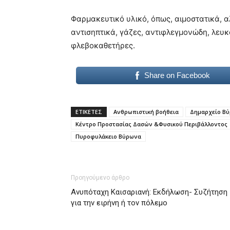
Φαρμακευτικό υλικό, όπως, αιμοστατικά, α
αντισηπτικά, γάζες, αντιφλεγμονώδη, λευκ
φλεβοκαθετήρες.
Share on Facebook
ΕΤΙΚΕΤΕΣ
Ανθρωπιστική βοήθεια
Δημαρχείο Β
Κέντρο Προστασίας Δασών &Φυσικού Περιβάλλοντος
Πυροφυλάκειο Βύρωνα
Προηγούμενο άρθρο
Ανυπόταχη Καισαριανή: Εκδήλωση- Συζήτηση
για την ειρήνη ή τον πόλεμο