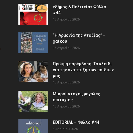
«δήμος & Πολιτεία» Φύλλο
#44
13 Απριλίου 2026
“Η Αρμονία της Αταξίας” –
χαϊκού
m
13 Απριλίου 2026
Πρώιμη παρέμβαση: Το κλειδί
για την ανάπτυξη των παιδιών
µας
13 Απριλίου 2026
Μικροί στόχοι, μεγάλες
επιτυχίες
13 Απριλίου 2026
EDITORIAL – Φύλλο #44
8 Απριλίου 2026