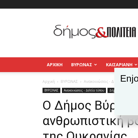
Δήμος
και
Πολιτεία
Βύρωνας
–
Καισαριανή
–
ΑΡΧΙΚΉ
ΒΥΡΩΝΑΣ
ΚΑΙΣΑΡΙΑΝΗ
Παγκράτι
Enjo
Αρχική
ΒΥΡΩΝΑΣ
Ανακοινώσεις - Δελτία τύπου
ΒΥΡΩΝΑΣ
Ανακοινώσεις - Δελτία τύπου
Δημοφιλή άρθρα
Ο Δήμος Βύρωνα
ανθρωπιστική βο
της Ουκρανίας