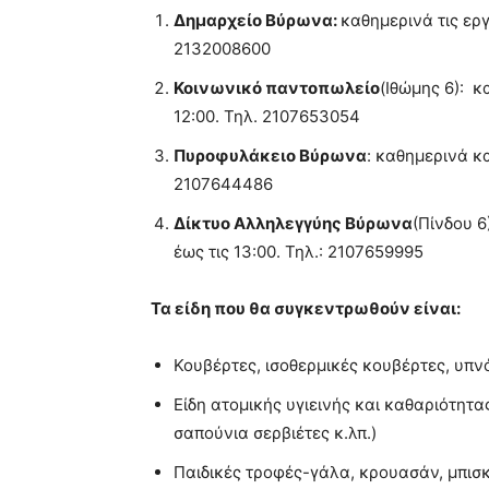
Δημαρχείο Βύρωνα:
καθημερινά τις εργ
2132008600
Κοινωνικό παντοπωλείο
(Ιθώμης 6): κ
12:00. Τηλ. 2107653054
Πυροφυλάκειο Βύρωνα
: καθημερινά κ
2107644486
Δίκτυο Αλληλεγγύης Βύρωνα
(Πίνδου 6
έως τις 13:00. Τηλ.: 2107659995
Τα είδη που θα συγκεντρωθούν είναι:
Κουβέρτες, ισοθερμικές κουβέρτες, υπν
Είδη ατομικής υγιεινής και καθαριότητ
σαπούνια σερβιέτες κ.λπ.)
Παιδικές τροφές-γάλα, κρουασάν, μπισκ