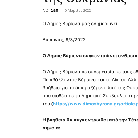
Από
Δ&Π
-
10 Μαρτίου 2022
blonde
Ο Δήμος Βύρωνα μας ενημερώνει:
lesbians
very
Βύρωνας, 9/3/2022
hot
cam
show.
desi
Ο Δήμος Βύρωνα συγκεντρώνει ανθρωπισ
xxx
brandi
Ο Δήμος Βύρωνα σε συνεργασία με τους ε
lyons
Περιβάλλοντος Βύρωνα και το Δίκτυο Αλλ
teaches
you
βοήθεια για το δοκιμαζόμενο λαό της Ουκρ
the
που υιοθέτησε το Δημοτικό Συμβούλιο στη
meaning
του
(
https://www.dimosbyrona.gr/article
of
pain.
pornhun
Η βοήθεια θα συγκεντρωθεί από την Τέτ
hd
σημεία:
porn