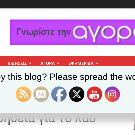
ΕΙΔΗΣΕΙΣ
ΑΓΟΡΑ
ΕΦΗΜΕΡΊΔΑ
y this blog? Please spread the wo
Ο Δήμος Βύρωνα συγκεντρώνει ανθρωπιστική βοήθεια για το λαό της Ουκ
 συγκεντρώνει
ήθεια για το λαό