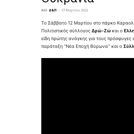
Από
Δ&Π
-
13 Μαρτίου 2022
blonde
Το Σάββατο 12 Μαρτίου στο πάρκο Καραολή
lesbians
Πολιτιστικός σύλλογος
Δρώ-Ζώ
και ο
Ελλη
very
είδη πρώτης ανάγκης για τους πρόσφυγες 
hot
cam
παράταξη “Νέα Εποχή Βύρωνα” και ο
Σύλλ
show.
desi
xxx
brandi
lyons
teaches
you
the
meaning
of
pain.
pornhun
hd
porn