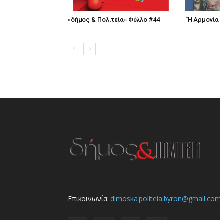
«δήμος & Πολιτεία» Φύλλο #44
“Η Αρμονία
Επικοινωνία:
dimoskaipoliteia.byron@gmail.co