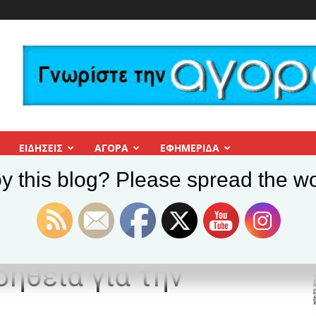
ΕΙΔΗΣΕΙΣ
ΑΓΟΡΑ
ΕΦΗΜΕΡΊΔΑ
y this blog? Please spread the wo
οι – Ανθρωπιστική βοήθεια για την Ουκρανια
άνθρωποι –
ήθεια για την