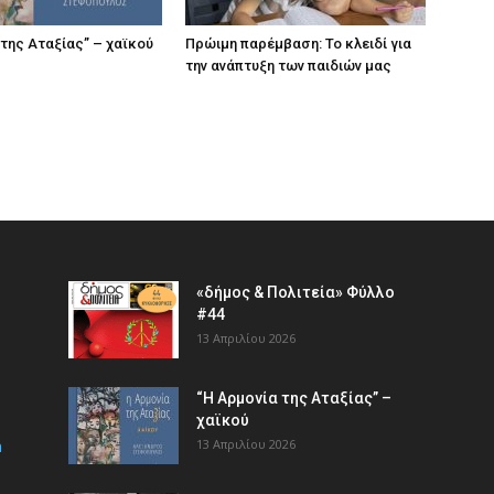
 της Αταξίας” – χαϊκού
Πρώιμη παρέμβαση: Το κλειδί για
την ανάπτυξη των παιδιών µας
«δήμος & Πολιτεία» Φύλλο
#44
13 Απριλίου 2026
“Η Αρμονία της Αταξίας” –
χαϊκού
m
13 Απριλίου 2026