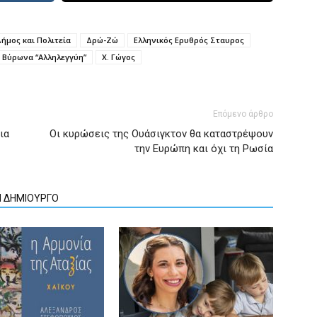
ήμος και Πολιτεία
Δρώ-Ζώ
Ελληνικός Ερυθρός Σταυρος
 Βύρωνα “Αλληλεγγύη”
Χ. Γώγος
Επόμενο άρθρο
ια
Οι κυρώσεις της Ουάσιγκτον θα καταστρέψουν
την Ευρώπη και όχι τη Ρωσία
Ν ΔΗΜΙΟΥΡΓΟ