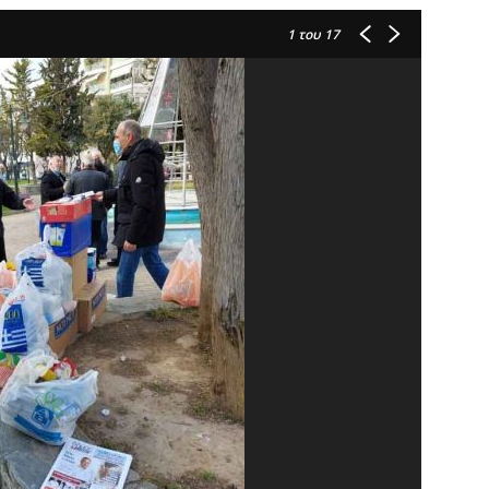
1
του 17