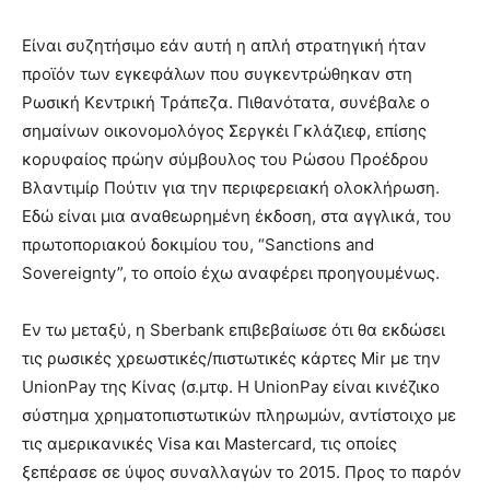
Είναι συζητήσιμο εάν αυτή η απλή στρατηγική ήταν
προϊόν των εγκεφάλων που συγκεντρώθηκαν στη
Ρωσική Κεντρική Τράπεζα. Πιθανότατα, συνέβαλε ο
σημαίνων οικονομολόγος Σεργκέι Γκλάζιεφ, επίσης
κορυφαίος πρώην σύμβουλος του Ρώσου Προέδρου
Βλαντιμίρ Πούτιν για την περιφερειακή ολοκλήρωση.
Εδώ είναι μια αναθεωρημένη έκδοση, στα αγγλικά, του
πρωτοποριακού δοκιμίου του, “Sanctions and
Sovereignty”, το οποίο έχω αναφέρει προηγουμένως.
Εν τω μεταξύ, η Sberbank επιβεβαίωσε ότι θα εκδώσει
τις ρωσικές χρεωστικές/πιστωτικές κάρτες Mir με την
UnionPay της Κίνας (σ.μτφ. Η UnionPay είναι κινέζικο
σύστημα χρηματοπιστωτικών πληρωμών, αντίστοιχο με
τις αμερικανικές Visa και Mastercard, τις οποίες
ξεπέρασε σε ύψος συναλλαγών το 2015. Προς το παρόν