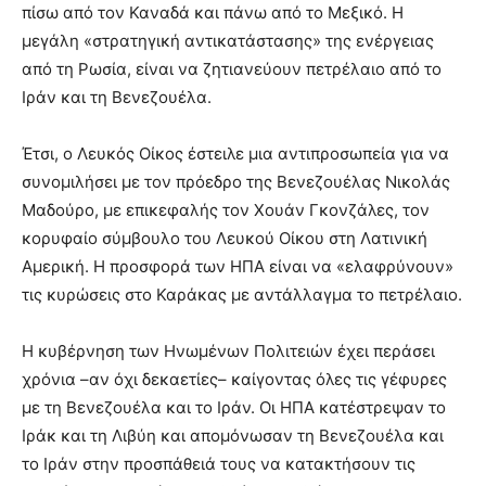
πίσω από τον Καναδά και πάνω από το Μεξικό. Η
μεγάλη «στρατηγική αντικατάστασης» της ενέργειας
από τη Ρωσία, είναι να ζητιανεύουν πετρέλαιο από το
Ιράν και τη Βενεζουέλα.
Έτσι, ο Λευκός Οίκος έστειλε μια αντιπροσωπεία για να
συνομιλήσει με τον πρόεδρο της Βενεζουέλας Νικολάς
Μαδούρο, με επικεφαλής τον Χουάν Γκονζάλες, τον
κορυφαίο σύμβουλο του Λευκού Οίκου στη Λατινική
Αμερική. Η προσφορά των ΗΠΑ είναι να «ελαφρύνουν»
τις κυρώσεις στο Καράκας με αντάλλαγμα το πετρέλαιο.
Η κυβέρνηση των Ηνωμένων Πολιτειών έχει περάσει
χρόνια –αν όχι δεκαετίες– καίγοντας όλες τις γέφυρες
με τη Βενεζουέλα και το Ιράν. Οι ΗΠΑ κατέστρεψαν το
Ιράκ και τη Λιβύη και απομόνωσαν τη Βενεζουέλα και
το Ιράν στην προσπάθειά τους να κατακτήσουν τις