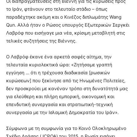
Οι διαπραγματεύσεις στη Βιέννη για τις κυρώσεις προς
το Ιράν, φτάνουν στο τελευταίο στάδιο – όπως
παραδέχτηκε ακόμη και ο Κινέζος διπλωμάτης Wang
Qun. Αλλά ήταν ο Ρώσος υπουργός Εξωτερικών Σεργκέι
Λαβρόφ που εισήγαγε μια νέα, κρίσιμη μεταβλητή στις
τελικές συζητήσεις της Βιέννης.
Ο Λαβρόφ έκανε ένα αρκετά σαφές αίτημα, την
τελευταία κυριολεκτικά ώρα: «Ζητήσαμε γραπτή
εγγύηση … ότι η τρέχουσα διαδικασία [ρωσικών
κυρώσεων] που ξεκίνησε από τις Ηνωμένες Πολιτείες,
δεν προσκρούει με κανέναν τρόπο στη δυνατότητά μας
για ελεύθερη και πλήρη εμπορική, οικονομική και
επενδυτική συνεργασία και στρατιωτική-τεχνική
συνεργασία με την Ισλαμική Δημοκρατία του Ιράν».
Σύμφωνα με τη συμφωνία για το Κοινό Ολοκληρωμένο
Σχέδιο Δράσης (JCPOA) του 2015, η Ρωσία εισάγει