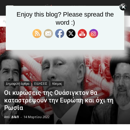
Enjoy this blog? Please spread the
Αρχική
Δημοφιλή άρθρα
word :)
Δημοφιλή άρθρα
ΕΙΔΗΣΕΙΣ
Κόσμος
Οι κυρώσεις της Ουάσιγκτον θα
καταστρέψουν την Ευρώπη και όχι τη
Ρωσία
Από
Δ&Π
-
14 Μαρτίου 2022
blonde