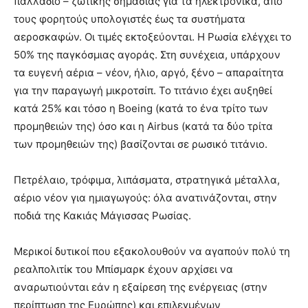
παλλάδιο – ζωτικής σημασίας για τα ηλεκτρονικά, από
τους φορητούς υπολογιστές έως τα συστήματα
αεροσκαφών. Οι τιμές εκτοξεύονται. Η Ρωσία ελέγχει το
50% της παγκόσμιας αγοράς. Στη συνέχεια, υπάρχουν
τα ευγενή αέρια – νέον, ήλιο, αργό, ξένο – απαραίτητα
για την παραγωγή μικροτσίπ. Το τιτάνιο έχει αυξηθεί
κατά 25% και τόσο η Boeing (κατά το ένα τρίτο των
προμηθειών της) όσο και η Airbus (κατά τα δύο τρίτα
των προμηθειών της) βασίζονται σε ρωσικό τιτάνιο.
Πετρέλαιο, τρόφιμα, λιπάσματα, στρατηγικά μέταλλα,
αέριο νέον για ημιαγωγούς: όλα ανατινάζονται, στην
ποδιά της Κακιάς Μάγισσας Ρωσίας.
Μερικοί δυτικοί που εξακολουθούν να αγαπούν πολύ τη
ρεαλπολιτίκ του Μπίσμαρκ έχουν αρχίσει να
αναρωτιούνται εάν η εξαίρεση της ενέργειας (στην
περίπτωση της Ευρώπης) και επιλεγμένων