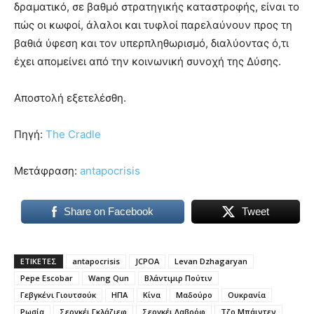
δραματικό, σε βαθμό στρατηγικής καταστροφής, είναι το
πώς οι κωφοί, άλαλοι και τυφλοί παρελαύνουν προς τη
βαθιά ύφεση και τον υπερπληθωρισμό, διαλύοντας ό,τι
έχει απομείνει από την κοινωνική συνοχή της Δύσης.
Αποστολή εξετελέσθη.
Πηγή:
The Cradle
Μετάφραση:
antapocrisis
Share on Facebook
Tweet
ΕΤΙΚΕΤΕΣ
antapocrisis
JCPOA
Levan Dzhagaryan
Pepe Escobar
Wang Qun
Βλάντιμιρ Πούτιν
Γεβγκένι Γιουτσούκ
ΗΠΑ
Κίνα
Μαδούρο
Ουκρανία
Ρωσία
Σεργκέι Γκλάζιεφ
Σεργκέι Λαβρόφ
Τζο Μπάιντεν