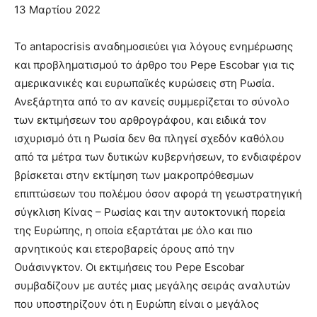
lesbians
13 Μαρτίου 2022
very
hot
Το antapocrisis αναδημοσιεύει για λόγους ενημέρωσης
cam
και προβληματισμού το άρθρο του Pepe Escobar για τις
show.
desi
xxx
αμερικανικές και ευρωπαϊκές κυρώσεις στη Ρωσία.
brandi
Ανεξάρτητα από το αν κανείς συμμερίζεται το σύνολο
lyons
των εκτιμήσεων του αρθρογράφου, και ειδικά τον
teaches
ισχυρισμό ότι η Ρωσία δεν θα πληγεί σχεδόν καθόλου
you
από τα μέτρα των δυτικών κυβερνήσεων, το ενδιαφέρον
the
meaning
βρίσκεται στην εκτίμηση των μακροπρόθεσμων
of
επιπτώσεων του πολέμου όσον αφορά τη γεωστρατηγική
pain.
σύγκλιση Κίνας – Ρωσίας και την αυτοκτονική πορεία
pornhun
της Ευρώπης, η οποία εξαρτάται με όλο και πιο
hd
porn
αρνητικούς και ετεροβαρείς όρους από την
Ουάσινγκτον. Οι εκτιμήσεις του Pepe Escobar
συμβαδίζουν με αυτές μιας μεγάλης σειράς αναλυτών
που υποστηρίζουν ότι η Ευρώπη είναι ο μεγάλος