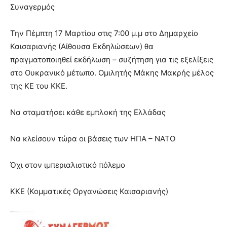
lesbians
Συναγερμός
very
hot
Την Πέμπτη 17 Μαρτίου στις 7:00 μ.μ στο Δημαρχείο
cam
Καισαριανής (Αίθουσα Εκδηλώσεων) θα
show.
desi
xxx
πραγματοποιηθεί εκδήλωση – συζήτηση για τις εξελίξεις
brandi
στο Ουκρανικό μέτωπο. Ομιλητής Μάκης Μακρής μέλος
lyons
της ΚΕ του ΚΚΕ.
teaches
you
Να σταματήσει κάθε εμπλοκή της Ελλάδας
the
meaning
of
Να κλείσουν τώρα οι βάσεις των ΗΠΑ – ΝΑΤΟ
pain.
pornhun
Όχι στον ιμπεριαλιστικό πόλεμο
hd
porn
ΚΚΕ (Κομματικές Οργανώσεις Καισαριανής)