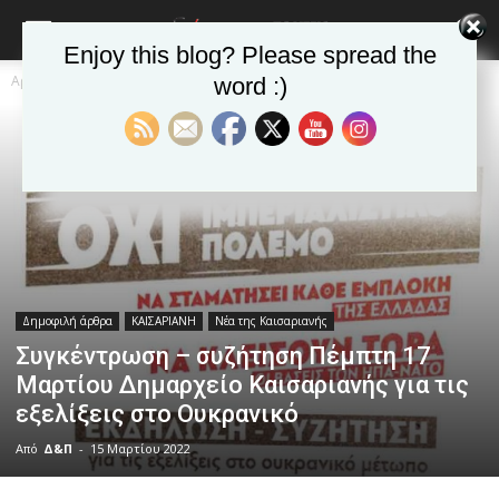
Enjoy this blog? Please spread the
Αρχική
Δημοφιλή άρθρα
word :)
Δημοφιλή άρθρα
ΚΑΙΣΑΡΙΑΝΗ
Νέα της Καισαριανής
Συγκέντρωση – συζήτηση Πέμπτη 17
Μαρτίου Δημαρχείο Καισαριανής για τις
εξελίξεις στο Ουκρανικό
Από
Δ&Π
-
15 Μαρτίου 2022
blonde