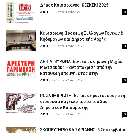
Δήμος Καισαριανής: ΚΕΣΚΕΚΙ 2025
Δ&Π
-
30 Σεπτεμβρίου 2025
0
Καισαριανή: Σύσκεψη Συλλόγων Γονέων &
Κηδεμόνων και Δημοτικής Αρχής
Δ&Π
-
27 Σεπτεμβρίου 2025
0
ΑΡ.ΠΑ. ΒΥΡΩΝΑ: Βίντεο με δήλωση Μιχάλη
Μιλτσακάκη – ανταπόκριση από την
κατάθεση υπομνήματος στην...
Δ&Π
-
22 Σεπτεμβρίου 2025
0
ΡΟΖΑ ΙΜΒΡΙΩΤΗ: Έσπασαν μεντεσέδες στη
σιδερένια καγκελόπορτα του 3ου
Δημοτικού Καισαριανής
Δ&Π
-
22 Σεπτεμβρίου 2025
0
ΣΚΟΠΕΥΤΗΡΙΟ ΚΑΙΣΑΡΙΑΝΗΣ: 5 Σεπτεμβρίου