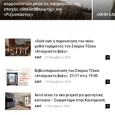
κομμουνιστών μέσα τις εφημερίδες της
εποχής «Απελευθερωτής» και
«Ριζοσπάστης»
«ΜΗΝ ΚΑ
«Sold out» η παρουσίαση του νέου
μυθιστορήματος του Σπύρου Τζόκα
«Αταίριαστο βαλς»
Δ&Π
-
23 Νοεμβρίου 2025
0
Βιβλιοπαρουσίαση του Σπύρου Τζόκα
«Αταίριαστο βαλς». 21/11 στις 19:00
Δ&Π
-
15 Νοεμβρίου 2025
0
Αυτό είναι το νέο project για φοιτητική
κατοικία – Συγκρότημα στην Καισαριανή
Δ&Π
-
7 Οκτωβρίου 2025
0