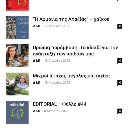
“Η Αρμονία της Αταξίας” – χαϊκού
Δ&Π
-
13 Απριλίου 2026
0
Πρώιμη παρέμβαση: Το κλειδί για την
ανάπτυξη των παιδιών µας
Δ&Π
-
13 Απριλίου 2026
0
Μικροί στόχοι, μεγάλες επιτυχίες
Δ&Π
-
13 Απριλίου 2026
0
EDITORIAL – Φύλλο #44
Δ&Π
-
8 Απριλίου 2026
0