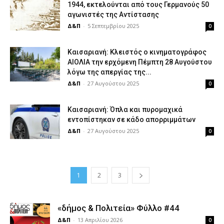
1944, εκτελούνται από τους Γερμανούς 50
αγωνιστές της Αντίστασης
Δ&Π
-
5 Σεπτεμβρίου 2025
0
Καισαριανή: Κλειστός ο κινηματογράφος
ΑΙΟΛΙΑ την ερχόμενη Πέμπτη 28 Αυγούστου
λόγω της απεργίας της...
Δ&Π
-
27 Αυγούστου 2025
0
Καισαριανή: Όπλα και πυρομαχικά
εντοπίστηκαν σε κάδο απορριμμάτων
Δ&Π
-
27 Αυγούστου 2025
0
1
2
3
«δήμος & Πολιτεία» Φύλλο #44
Δ&Π
-
13 Απριλίου 2026
0