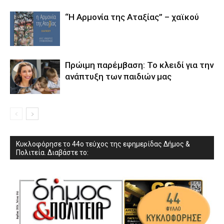
“Η Αρμονία της Αταξίας” – χαϊκού
Πρώιμη παρέμβαση: Το κλειδί για την
ανάπτυξη των παιδιών µας
Κυκλοφόρησε το 44ο τεύχος της εφημερίδας Δήμος &
Πολιτεία. Διαβάστε το: