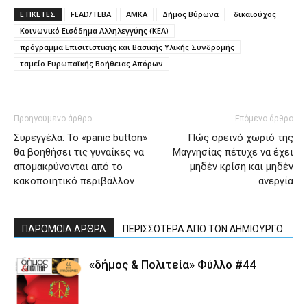
ΕΤΙΚΕΤΕΣ
FEAD/TEBA
ΑΜΚΑ
Δήμος Βύρωνα
δικαιούχος
Κοινωνικό Εισόδημα Αλληλεγγύης (ΚΕΑ)
πρόγραμμα Επισιτιστικής και Βασικής Υλικής Συνδρομής
ταμείο Ευρωπαϊκής Βοήθειας Απόρων
Προηγούμενο άρθρο
Επόμενο άρθρο
Συρεγγέλα: Το «panic button»
Πώς ορεινό χωριό της
θα βοηθήσει τις γυναίκες να
Μαγνησίας πέτυχε να έχει
απομακρύνονται από το
μηδέν κρίση και μηδέν
κακοποιητικό περιβάλλον
ανεργία
ΠΑΡΟΜΟΙΑ ΑΡΘΡΑ
ΠΕΡΙΣΣΟΤΕΡΑ ΑΠΟ ΤΟΝ ΔΗΜΙΟΥΡΓΟ
«δήμος & Πολιτεία» Φύλλο #44