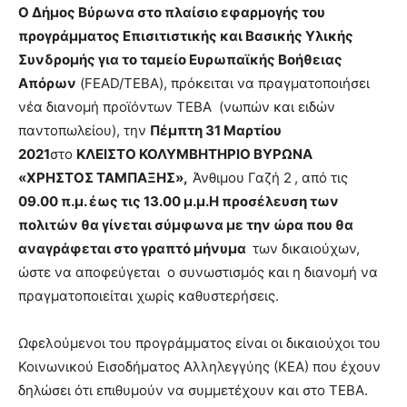
show.
Ο Δήμος Βύρωνα στο πλαίσιο εφαρμογής του
desi
xxx
προγράμματος Επισιτιστικής και Βασικής Υλικής
brandi
Συνδρομής για το ταμείο Ευρωπαϊκής Βοήθειας
lyons
Απόρων
(FEAD/TEBA), πρόκειται να πραγματοποιήσει
teaches
νέα διανομή προϊόντων ΤΕΒΑ (νωπών και ειδών
you
the
παντοπωλείου), την
Πέμπτη 31 Μαρτίου
meaning
2021
στο
ΚΛΕΙΣΤΟ ΚΟΛΥΜΒΗΤΗΡΙΟ ΒΥΡΩΝΑ
of
«ΧΡΗΣΤΟΣ ΤΑΜΠΑΞΗΣ»
,
Άνθιμου Γαζή 2
, από τις
pain.
09.00 π.μ. έως τις 13.00 μ.μ.
Η προσέλευση των
pornhun
hd
πολιτών θα γίνεται σύμφωνα με την ώρα που θα
porn
αναγράφεται στο γραπτό μήνυμα
των δικαιούχων,
ώστε να αποφεύγεται ο συνωστισμός και η διανομή να
πραγματοποιείται χωρίς καθυστερήσεις.
Ωφελούμενοι του προγράμματος είναι οι δικαιούχοι του
Κοινωνικού Εισοδήματος Αλληλεγγύης (ΚΕΑ) που έχουν
δηλώσει ότι επιθυμούν να συμμετέχουν και στο ΤΕΒΑ.