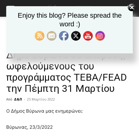
Enjoy this blog? Please spread the
word :)
Αρχική
ΒΥΡΩΝΑΣ
Ανακοινώσεις - Δελτία τύπου
ΒΥΡΩΝΑΣ
Ανακοινώσεις - Δελτία τύπου
Δημοφιλή άρθρα
Διανομή τροφίμων από το
Δήμο Βύρωνα σε άπορους,
ωφελούμενους του
προγράμματος ΤΕΒΑ/FEAD
την Πέμπτη 31 Μαρτίου
Από
Δ&Π
-
25 Μαρτίου 2022
blonde
Ο Δήμος Βύρωνα μας ενημερώνει:
lesbians
very
Βύρωνας, 23/3/2022
hot
cam