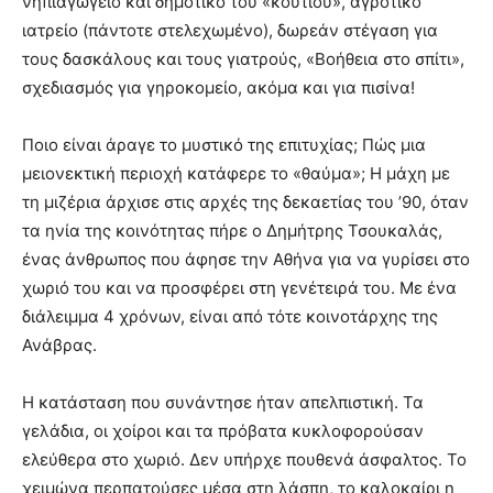
νηπιαγωγείο και δημοτικό του «κουτιού», αγροτικό
ιατρείο (πάντοτε στελεχωμένο), δωρεάν στέγαση για
τους δασκάλους και τους γιατρούς, «Βοήθεια στο σπίτι»,
σχεδιασμός για γηροκομείο, ακόμα και για πισίνα!
Πoιο είναι άραγε το μυστικό της επιτυχίας; Πώς μια
μειονεκτική περιοχή κατάφερε το «θαύμα»; Η μάχη με
τη μιζέρια άρχισε στις αρχές της δεκαετίας του ’90, όταν
τα ηνία της κοινότητας πήρε ο Δημήτρης Τσουκαλάς,
ένας άνθρωπος που άφησε την Αθήνα για να γυρίσει στο
χωριό του και να προσφέρει στη γενέτειρά του. Με ένα
διάλειμμα 4 χρόνων, είναι από τότε κοινοτάρχης της
Ανάβρας.
Η κατάσταση που συνάντησε ήταν απελπιστική. Τα
γελάδια, οι χοίροι και τα πρόβατα κυκλοφορούσαν
ελεύθερα στο χωριό. Δεν υπήρχε πουθενά άσφαλτος. Το
χειμώνα περπατούσες μέσα στη λάσπη, το καλοκαίρι η