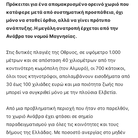
lesbians
Πρόκειται για ένα απομακρυσμένο ορεινό χωριό που
very
κατάφερε μετά από συστηματική προσπάθεια, όχι
hot
μόνο να σταθεί όρθιο, αλλά να γίνει πρότυπο
cam
ανάπτυξης. Η μεγάλη ανατροπή έρχεται από την
show.
desi
xxx
Ανάβρα του νομού Μαγνησίας.
brandi
lyons
Στις δυτικές πλαγιές της Οθρυος, σε υψόμετρο 1.000
teaches
μέτρων και σε απόσταση 40 χιλιομέτρων από την
you
κοντινότερη κωμόπολη (τον Αλμυρό), οι 700 κάτοικοι,
the
meaning
όλοι τους κτηνοτρόφοι, απολαμβάνουν εισοδήματα από
of
30 έως 100 χιλιάδες ευρώ και μια ποιότητα ζωής που
pain.
μπορεί να συγκριθεί μόνο με την πλούσια Ελβετία.
pornhun
hd
porn
Από μια προβληματική περιοχή που ήταν στο παρελθόν,
το χωριό Ανάβρα έχει φτάσει σε σημείο
παραδειγματισμού για όλες τις κοινότητες και τους
δήμους της Ελλάδας. Με ποσοστό ανεργίας στο μηδέν