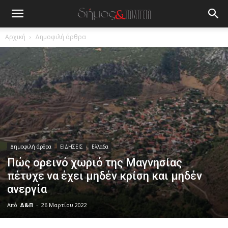
Αρχική
Δημοφιλή άρθρα
Δημοφιλή άρθρα
ΕΙΔΗΣΕΙΣ
Ελλαδα
Πώς ορεινό χωριό της Μαγνησίας
πέτυχε να έχει μηδέν κρίση και μηδέν
ανεργία
Από
Δ&Π
-
26 Μαρτίου 2022
blonde